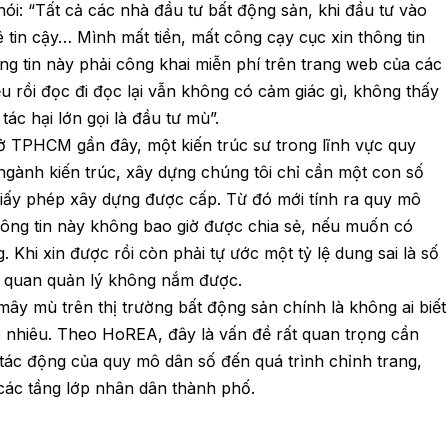
ói: “Tất cả các nhà đầu tư bất động sản, khi đầu tư vào
ê tin cậy… Mình mất tiền, mất công cạy cục xin thông tin
g tin này phải công khai miễn phí trên trang web của các
u rồi đọc đi đọc lại vẫn không có cảm giác gì, không thấy
tác hại lớn gọi là đầu tư mù”.
ở TPHCM gần đây, một kiến trúc sư trong lĩnh vực quy
 ngành kiến trúc, xây dựng chúng tôi chỉ cần một con số
giấy phép xây dựng được cấp. Từ đó mới tính ra quy mô
Thông tin này không bao giờ được chia sẻ, nếu muốn có
. Khi xin được rồi còn phải tự ước một tỷ lệ dung sai là số
 quan quản lý không nắm được.
mây mù trên thị trường bất động sản chính là không ai biết
o nhiêu. Theo HoREA, đây là vấn đề rất quan trọng cần
tác động của quy mô dân số đến quá trình chỉnh trang,
o các tầng lớp nhân dân thành phố.