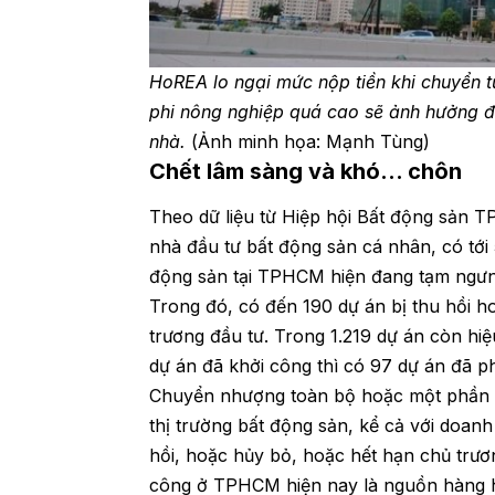
HoREA lo ngại mức nộp tiền khi chuyển 
phi nông nghiệp quá cao sẽ ảnh hưởng đ
nhà.
(Ảnh minh họa: Mạnh Tùng)
Chết lâm sàng và khó… chôn
Theo dữ liệu từ Hiệp hội Bất động sản 
nhà đầu tư bất động sản cá nhân, có tới
động sản tại TPHCM hiện đang tạm ngưn
Trong đó, có đến 190 dự án bị thu hồi h
trương đầu tư. Trong 1.219 dự án còn hi
dự án đã khởi công thì có 97 dự án đã p
Chuyển nhượng toàn bộ hoặc một phần d
thị trường bất động sản, kể cả với doan
hồi, hoặc hủy bỏ, hoặc hết hạn chủ trươ
công ở TPHCM hiện nay là nguồn hàng 