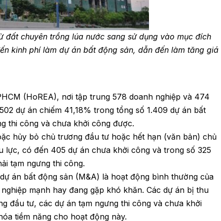
từ đất chuyên trồng lúa nước sang sử dụng vào mục đích
ến kinh phí làm dự án bất động sản, dẫn đến làm tăng giá
TPHCM (HoREA), nơi tập trung 578 doanh nghiệp và 474
 502 dự án chiếm 41,18% trong tổng số 1.409 dự án bất
g thi công và chưa khởi công được.
oặc hủy bỏ chủ trương đầu tư hoặc hết hạn (văn bản) chủ
ệu lực, có đến 405 dự án chưa khởi công và trong số 325
hải tạm ngưng thi công.
ự án bất động sản (M&A) là hoạt động bình thường của
h nghiệp mạnh hay đang gặp khó khăn. Các dự án bị thu
ng đầu tư, các dự án tạm ngưng thi công và chưa khởi
hóa tiềm năng cho hoạt động này.