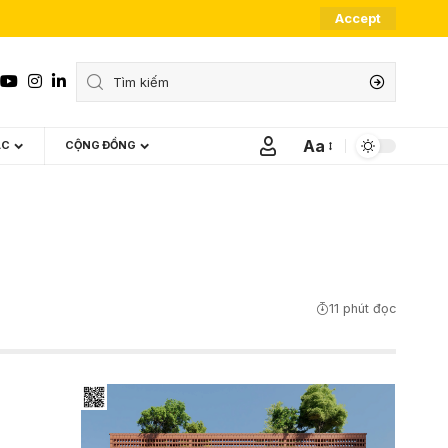
Accept
Aa
ÁC
CỘNG ĐỒNG
Font
Resizer
11 phút đọc