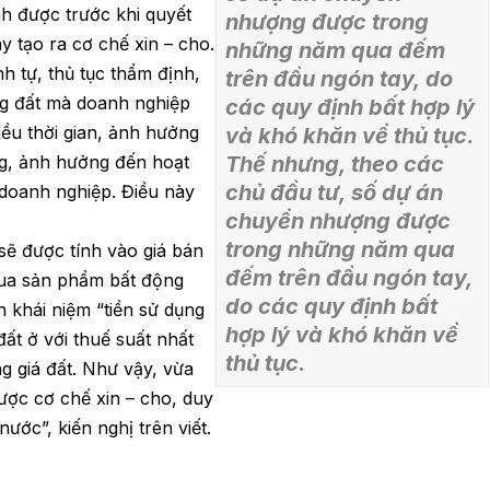
h được trước khi quyết
nhượng được trong
y tạo ra cơ chế xin – cho.
những năm qua đếm
nh tự, thủ tục thẩm định,
trên đầu ngón tay, do
ụng đất mà doanh nghiệp
các quy định bất hợp lý
iều thời gian, ảnh hưởng
và khó khăn về thủ tục.
g, ảnh hưởng đến hoạt
Thế nhưng, theo các
chủ đầu tư, số dự án
 doanh nghiệp. Điều này
chuyển nhượng được
trong những năm qua
 sẽ được tính vào giá bán
đếm trên đầu ngón tay,
mua sản phẩm bất động
do các quy định bất
n khái niệm “tiền sử dụng
hợp lý và khó khăn về
ất ở với thuế suất nhất
thủ tục.
 giá đất. Như vậy, vừa
được cơ chế xin – cho, duy
nước”, kiến nghị trên viết.