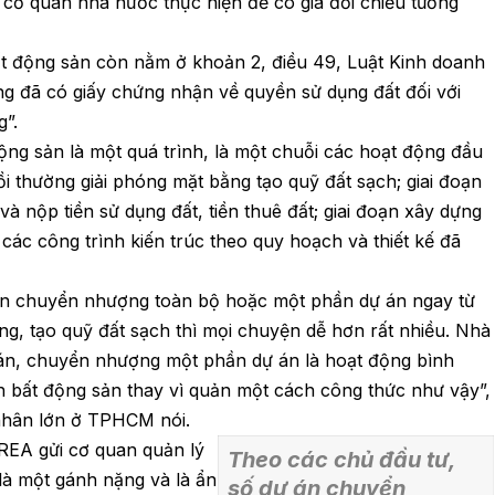
cơ quan nhà nước thực hiện để có giá đối chiếu tương
ất động sản còn nằm ở khoản 2, điều 49, Luật Kinh doanh
g đã có giấy chứng nhận về quyền sử dụng đất đối với
”.
ộng sản là một quá trình, là một chuỗi các hoạt động đầu
bồi thường giải phóng mặt bằng tạo quỹ đất sạch; giai đoạn
 và nộp tiền sử dụng đất, tiền thuê đất; giai đoạn xây dựng
 các công trình kiến trúc theo quy hoạch và thiết kế đã
n chuyển nhượng toàn bộ hoặc một phần dự án ngay từ
ng, tạo quỹ đất sạch thì mọi chuyện dễ hơn rất nhiều. Nhà
án, chuyển nhượng một phần dự án là hoạt động bình
h bất động sản thay vì quản một cách công thức như vậy”,
nhân lớn ở TPHCM nói.
REA gửi cơ quan quản lý
Theo các chủ đầu tư,
 là một gánh nặng và là ẩn
số dự án chuyển