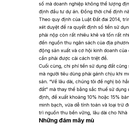
số mà doanh nghiệp không thể lượng địn
định đầu tư dự án. Đồng thời chế định nà
Theo quy định của Luật Đất đai 2014, trì
xét duyệt để ra quyết định số tiền sử d
phải nộp còn rất nhiêu khê và tốn rất nh
đến nguồn thu ngân sách của địa phươn
động sản xuất và cơ hội kinh doanh của
cần phải được cải cách triệt để.
Cuối cùng, chi phí tiền sử dụng đất cũng
mà người tiêu dùng phải gánh chịu khi 
sản. “Về lâu dài, chúng tôi đề nghị bỏ hẳ
đất” mà thay thế bằng sắc thuế sử dụng đ
định, đề xuất khoảng 10% hoặc 15% bảng
minh bạch, vừa dễ tính toán và loại trừ 
trì nguồn thu bền vững, lâu dài cho Nhà 
Những đám mây mù