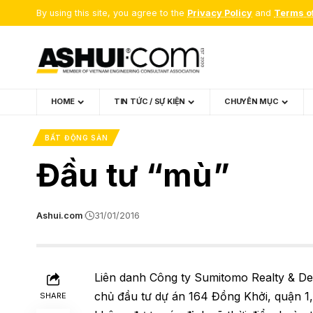
By using this site, you agree to the
Privacy Policy
and
Terms o
HOME
TIN TỨC / SỰ KIỆN
CHUYÊN MỤC
BẤT ĐỘNG SẢN
Đầu tư “mù”
Ashui.com
31/01/2016
Liên danh Công ty Sumitomo Realty & D
chủ đầu tư dự án 164 Đồng Khởi, quận 1,
SHARE