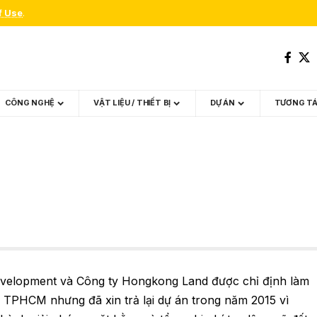
f Use
.
CÔNG NGHỆ
VẬT LIỆU / THIẾT BỊ
DỰ ÁN
TƯƠNG T
evelopment và Công ty Hongkong Land được chỉ định làm
 TPHCM nhưng đã xin trả lại dự án trong năm 2015 vì