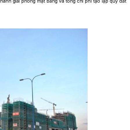
hành giải phóng mặt bằng và tổng chi phí tạo lập quỹ đất