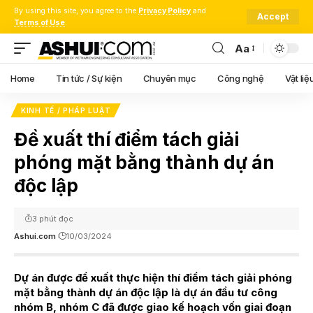
By using this site, you agree to the
Privacy Policy
and
Accept
Terms of Use
.
Aa
Font
Resizer
Home
Tin tức / Sự kiện
Chuyên mục
Công nghệ
Vật liệ
KINH TẾ / PHÁP LUẬT
Đề xuất thí điểm tách giải
phóng mặt bằng thành dự án
độc lập
3 phút đọc
Ashui.com
10/03/2024
Dự án được đề xuất thực hiện thí điểm tách giải phóng
mặt bằng thành dự án độc lập là dự án đầu tư công
nhóm B, nhóm C đã được giao kế hoạch vốn giai đoạn