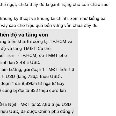
khế ngọt, chưa thấy đó là gánh nặng cho con cháu sau
, khung kỹ thuật và khung tài chính, xem như kiềng ba
 vay sao cho hiệu quả bền vững vẫn chưa đầy đủ.
tiến độ và tăng vốn
ng triển khai thi công tại TP.HCM và
 độ và tăng TMĐT. Cụ thể:
Suối Tiên (TP.HCM) có TMĐT phê
hỉnh lên 2,49 tỉ USD.
ham Lương, giai đoạn 1 TMĐT hơn 1,3
 tỉ USD (tăng 726,5 triệu USD).
i đoạn 1 dài 8,89km từ ngã tư Bảy
 cũng bị đội từ 833 triệu euro lên
 (Hà Nội) TMĐT từ 552,86 triệu USD
 triệu USD, đã được Chính phủ đồng ý