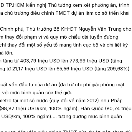
ND TP.HCM kiến nghị Thủ tướng xem xét phương án, trình
 chủ trương điều chỉnh TMĐT dự án làm cơ sở triển khai
g Chính phủ, Thứ trưởng Bộ KH-ĐT Nguyễn Văn Trung cho
àm thay đổi phạm vi và quy mô chiều dài tuyến đường
hỉ thay đổi một số yếu tố mang tính cục bộ và chi tiết kỹ
á lớn.
m tăng từ 403,79 triệu USD lên 773,99 triệu USD (tăng
ăng từ 21,17 triệu USD lên 65,56 triệu USD (tăng 209,68%)
uất vốn đầu tư của dự án (đã trừ chi phí giải phóng mặt
o với mức bình quân của thế giới.
metro tại một số nước (quy đổi về năm 2012) như Pháp
(98,87 triệu USD/km, 100% ngầm), Hàn Quốc (80,74 triệu
u USD/km, 100% ngầm)…, tương đương mức bình quân