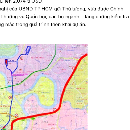
D lên 2,074 tỉ USD.
n nghị của UBND TP.HCM gửi Thủ tướng, vừa được Chính
n Thường vụ Quốc hội, các bộ ngành… tăng cường kiểm tra
g mắc trong quá trình triển khai dự án.