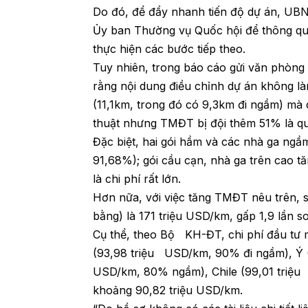
Do đó, để đẩy nhanh tiến độ dự án, UB
Ủy ban Thường vụ Quốc hội để thông qua
thực hiện các bước tiếp theo.
Tuy nhiên, trong báo cáo gửi văn phòn
rằng nội dung điều chỉnh dự án không l
(11,1km, trong đó có 9,3km đi ngầm) mà c
thuật nhưng TMĐT bị đội thêm 51% là qu
Đặc biệt, hai gói hầm và các nhà ga ngầ
91,68%); gói cầu cạn, nhà ga trên cao t
là chi phí rất lớn.
Hơn nữa, với việc tăng TMĐT nêu trên, s
bằng) là 171 triệu USD/km, gấp 1,9 lần s
Cụ thể, theo Bộ KH-ĐT, chi phí đầu tư 
(93,98 triệu USD/km, 90% đi ngầm), Ý 
USD/km, 80% ngầm), Chile (99,01 triệ
khoảng 90,82 triệu USD/km.