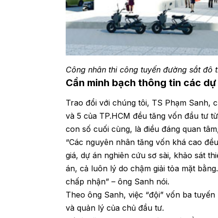
Công nhân thi công tuyến đường sắt đô 
Cần minh bạch thông tin các dự
Trao đổi với chúng tôi, TS Phạm Sanh, c
và 5 của TP.HCM đều tăng vốn đầu tư t
con số cuối cùng, là điều đáng quan tâm,
“Các nguyên nhân tăng vốn khá cao đều đ
giá, dự án nghiên cứu sơ sài, khảo sát th
án, cả luôn lý do chậm giải tỏa mặt bằn
chấp nhận” – ông Sanh nói.
Theo ông Sanh, việc “đội” vốn ba tuyế
và quản lý của chủ đầu tư.