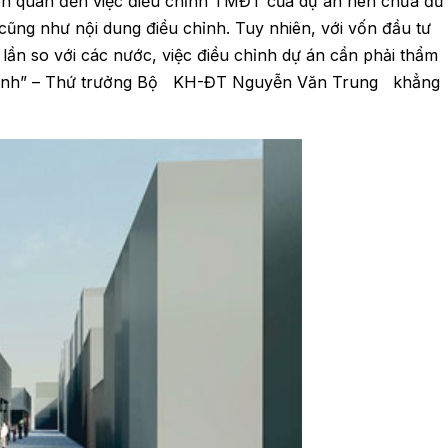
 liên quan đến việc điều chỉnh TMĐT của dự án nên chưa đủ
 cũng như nội dung điều chỉnh. Tuy nhiên, với vốn đầu tư
 lần so với các nước, việc điều chỉnh dự án cần phải thẩm
u chỉnh” – Thứ trưởng Bộ KH-ĐT Nguyễn Văn Trung khẳng