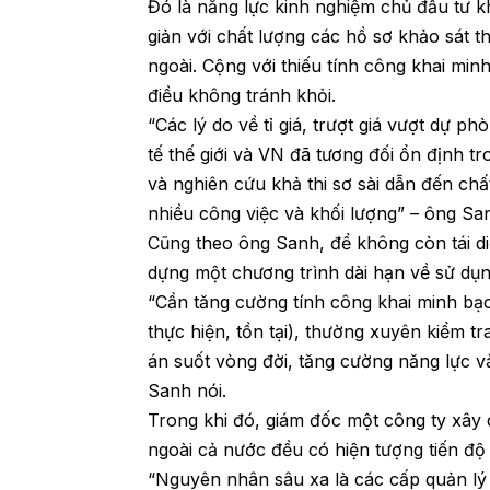
Đó là năng lực kinh nghiệm chủ đầu tư 
giản với chất lượng các hồ sơ khảo sát t
ngoài. Cộng với thiếu tính công khai minh
điều không tránh khỏi.
“Các lý do về tỉ giá, trượt giá vượt dự 
tế thế giới và VN đã tương đối ổn định t
và nghiên cứu khả thi sơ sài dẫn đến chấ
nhiều công việc và khối lượng” – ông San
Cũng theo ông Sanh, để không còn tái d
dựng một chương trình dài hạn về sử dụ
“Cần tăng cường tính công khai minh bạch
thực hiện, tồn tại), thường xuyên kiểm tr
án suốt vòng đời, tăng cường năng lực v
Sanh nói.
Trong khi đó, giám đốc một công ty xây
ngoài cả nước đều có hiện tượng tiến độ 
“Nguyên nhân sâu xa là các cấp quản lý