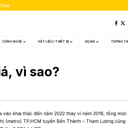
f Use
.
CÔNG NGHỆ
VẬT LIỆU / THIẾT BỊ
DỰ ÁN
TƯƠNG T
á, vì sao?
ưa vào khai thác đến năm 2022 thay vì năm 2018, tổng mức
thị (metro) TP.HCM tuyến Bến Thành – Tham Lương cũng