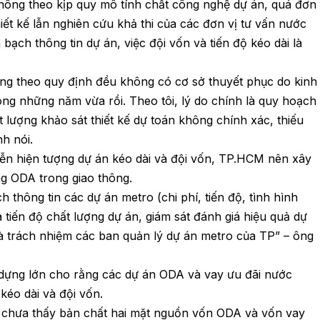
không theo kịp quy mô tính chất công nghệ dự án, quá đơn
hiết kế lẫn nghiên cứu khả thi của các đơn vị tư vấn nước
 bạch thông tin dự án, việc đội vốn và tiến độ kéo dài là
phòng theo quy định đều không có cơ sở thuyết phục do kinh
rong những năm vừa rồi. Theo tôi, lý do chính là quy hoạch
t lượng khảo sát thiết kế dự toán không chính xác, thiếu
h nói.
iễn hiện tượng dự án kéo dài và đội vốn, TP.HCM nên xây
ng ODA trong giao thông.
 thông tin các dự án metro (chi phí, tiến độ, tình hình
a tiến độ chất lượng dự án, giám sát đánh giá hiệu quả dự
à trách nhiệm các ban quản lý dự án metro của TP” – ông
 dựng lớn cho rằng các dự án ODA và vay ưu đãi nước
kéo dài và đội vốn.
 chưa thấy bản chất hai mặt nguồn vốn ODA và vốn vay