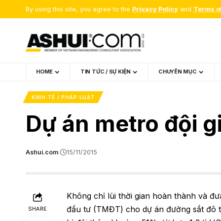
By using this site, you agree to the
Privacy Policy
and
Terms o
HOME
TIN TỨC / SỰ KIỆN
CHUYÊN MỤC
KINH TẾ / PHÁP LUẬT
Dự án metro đội gi
Ashui.com
15/11/2015
Không chỉ lùi thời gian hoàn thành và đ
đầu tư (TMĐT) cho dự án đường sắt đô 
SHARE