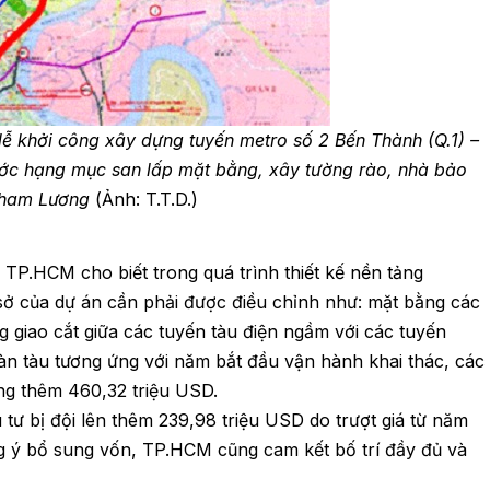
 khởi công xây dựng tuyến metro số 2 Bến Thành (Q.1) –
rước hạng mục san lấp mặt bằng, xây tường rào, nhà bảo
 Tham Lương
(Ảnh: T.T.D.)
 TP.HCM cho biết trong quá trình thiết kế nền tảng
 sở của dự án cần phải được điều chỉnh như: mặt bằng các
g giao cắt giữa các tuyến tàu điện ngầm với các tuyến
oàn tàu tương ứng với năm bắt đầu vận hành khai thác, các
tăng thêm 460,32 triệu USD.
 tư bị đội lên thêm 239,98 triệu USD do trượt giá từ năm
ồng ý bổ sung vốn, TP.HCM cũng cam kết bố trí đầy đủ và