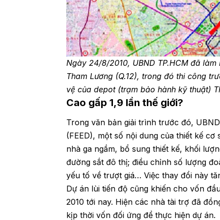
Ngày 24/8/2010, UBND TP.HCM đã làm lễ
Tham Lương (Q.12), trong đó thi công t
vệ của depot (trạm bảo hành kỹ thuật)
Cao gấp 1,9 lần thế giới?
Trong văn bản giải trình trước đó, UBND
(FEED), một số nội dung của thiết kế cơ
nhà ga ngầm, bổ sung thiết kế, khối lượn
đường sắt đô thị; điều chỉnh số lượng đ
yếu tố về trượt giá… Việc thay đổi này 
Dự án lùi tiến độ cũng khiến cho vốn đầu
2010 tới nay. Hiện các nhà tài trợ đã đ
kịp thời vốn đối ứng để thực hiện dự án.