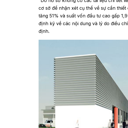
“Do hồ sơ không có các tài liệu chi tiết
cơ sở để nhận xét cụ thể về sự cần thiết
tăng 51% và suất vốn đầu tư cao gấp 1,9
định kỹ về các nội dung và lý do điề
định.