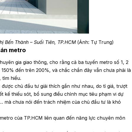
thị Bến Thành – Suối Tiên, TP.HCM
(Ảnh: Tự Trung)
 án metro
huyên gia giao thông, cho rằng cả ba tuyến metro số 1, 2
ừ 150% đến trên 200%, và chắc chắn đây vẫn chưa phải là
 tìm hiểu.
ược chủ đầu tư giải thích gần như nhau, do tỉ giá, trượt
iết kế thiếu sót, bổ sung điều chỉnh mục tiêu phạm vi dự
g… mà chưa nói đến trách nhiệm của chủ đầu tư là khó
n metro của TP.HCM liên quan đến năng lực chuyên môn