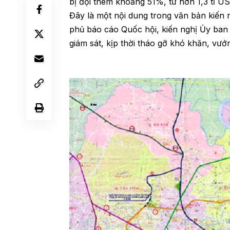
bị đội thêm khoảng 51%, từ hơn 1,3 tỉ US
Đây là một nội dung trong văn bản kiế
phủ báo cáo Quốc hội, kiến nghị Ủy ba
giám sát, kịp thời tháo gỡ khó khăn, vướn