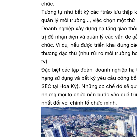
chức.
Tương tự như bất kỳ các “trào lưu thập k
quản lý môi trường…, việc chọn một thứ 
Doanh nghiệp xây dựng hạ tầng giao th
trị để nhận diện và quản lý các vấn đề g
chức. Ví dụ, nếu được triển khai đúng c
thương đặc thù (như rủi ro môi trường ho
ty).
Đặc biệt các tập đoàn, doanh nghiệp hạ 
hạng sử dụng và bất kỳ yêu cầu công bố
SEC tại Hoa Kỳ). Những cơ chế đó sẽ qu
nhưng mọi tổ chức nên bước vào quá trìn
nhất đối với chính tổ chức mình.