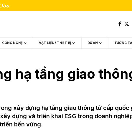
f Use
.
CÔNG NGHỆ
VẬT LIỆU / THIẾT BỊ
DỰ ÁN
TƯƠNG T
 hạ tầng giao thông 
rong xây dựng hạ tầng giao thông từ cấp quốc g
để xây dựng và triển khai ESG trong doanh nghiệ
triển bền vững.