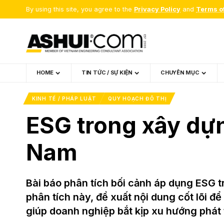
By using this site, you agree to the
Privacy Policy
and
Terms o
HOME
TIN TỨC / SỰ KIỆN
CHUYÊN MỤC
KINH TẾ / PHÁP LUẬT
QUY HOẠCH ĐÔ THỊ
ESG trong xây dựng
Nam
Bài báo phân tích bối cảnh áp dụng ESG t
phân tích này, đề xuất nội dung cốt lõi 
giúp doanh nghiệp bắt kịp xu hướng phát 