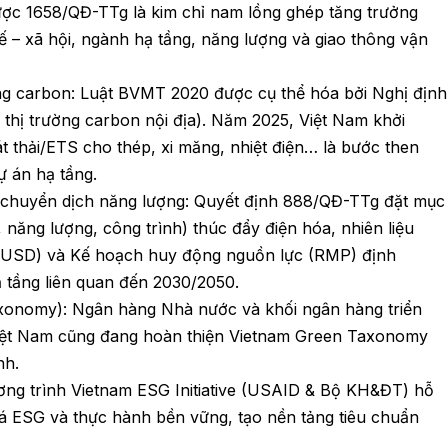
 lược 1658/QĐ-TTg là kim chỉ nam lồng ghép tăng trưởng
ế – xã hội, ngành hạ tầng, năng lượng và giao thông vận
ờng carbon: Luật BVMT 2020 được cụ thể hóa bởi Nghị định
nh thị trường carbon nội địa). Năm 2025, Việt Nam khởi
át thải/ETS cho thép, xi măng, nhiệt điện… là bước then
ự án hạ tầng.
à chuyển dịch năng lượng: Quyết định 888/QĐ-TTg đặt mục
, năng lượng, công trình) thúc đẩy điện hóa, nhiên liệu
 tỷ USD) và Kế hoạch huy động nguồn lực (RMP) định
ạ tầng liên quan đến 2030/2050.
axonomy): Ngân hàng Nhà nước và khối ngân hàng triển
 Việt Nam cũng đang hoàn thiện Vietnam Green Taxonomy
nh.
ng trình Vietnam ESG Initiative (USAID & Bộ KH&ĐT) hỗ
á ESG và thực hành bền vững, tạo nền tảng tiêu chuẩn