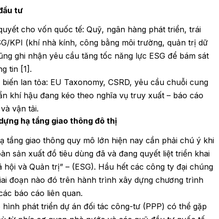
 đầu tư
quyết cho vốn quốc tế: Quỹ, ngân hàng phát triển, trái
/KPI (khí nhà kính, công bằng môi trường, quản trị dữ
cũng ghi nhận yêu cầu tăng tốc năng lực ESG để bám sát
 tin [1].
 biến lan tỏa: EU Taxonomy, CSRD, yêu cầu chuỗi cung
n khí hậu đang kéo theo nghĩa vụ truy xuất – báo cáo
và vận tải.
dựng hạ tầng giao thông đô thị
ạ tầng giao thông quy mô lớn hiện nay cần phải chú ý khi
n sản xuất đồ tiêu dùng đã và đang quyết liệt triển khai
 hội và Quản trị” – (ESG). Hầu hết các công ty đại chúng
iai đoạn nào đó trên hành trình xây dựng chương trình
các báo cáo liên quan.
 hình phát triển dự án đối tác công-tư (PPP) có thể gặp