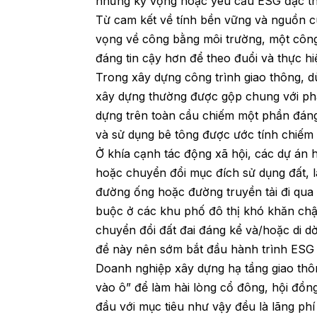
những kỳ vọng hoặc yêu cầu ESG đặc thù
Từ cam kết về tính bền vững và nguồn c
vọng về công bằng môi trường, một công
đáng tin cậy hơn để theo đuổi và thực h
Trong xây dựng công trình giao thông, d
xây dựng thường được gộp chung với phá
dựng trên toàn cầu chiếm một phần đáng
và sử dụng bê tông được ước tính chiếm
Ở khía cạnh tác động xã hội, các dự án
hoặc chuyển đổi mục đích sử dụng đất, l
đường ống hoặc đường truyền tải đi qua 
buộc ở các khu phố đô thị khó khăn chật
chuyển đổi đất đai đáng kể và/hoặc di 
đề này nên sớm bắt đầu hành trình ESG
Doanh nghiệp xây dựng hạ tầng giao thô
vào ô” để làm hài lòng cổ đông, hội đồng
đầu với mục tiêu như vậy đều là lãng phí