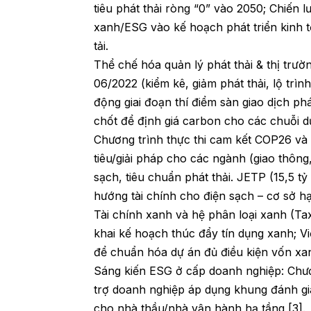
tiêu phát thải ròng “0” vào 2050; Chiến
xanh/ESG vào kế hoạch phát triển kinh t
tải.
Thể chế hóa quản lý phát thải & thị trư
06/2022 (kiểm kê, giảm phát thải, lộ trì
động giai đoạn thí điểm sàn giao dịch ph
chốt để định giá carbon cho các chuỗi d
Chương trình thực thi cam kết COP26 v
tiêu/giải pháp cho các ngành (giao thông
sạch, tiêu chuẩn phát thải. JETP (15,5
hướng tài chính cho điện sạch – cơ sở h
Tài chính xanh và hệ phân loại xanh (T
khai kế hoạch thúc đẩy tín dụng xanh;
để chuẩn hóa dự án đủ điều kiện vốn xa
Sáng kiến ESG ở cấp doanh nghiệp: Chươ
trợ doanh nghiệp áp dụng khung đánh gi
cho nhà thầu/nhà vận hành hạ tầng [3].