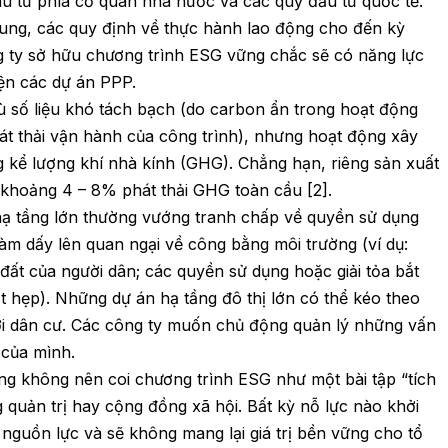
 từ phía cơ quan nhà nước và các quỹ đầu tư quốc tế.
ung, các quy định về thực hành lao động cho đến kỳ
 ty sở hữu chương trình ESG vững chắc sẽ có năng lực
iện các dự án PPP.
ù số liệu khó tách bạch (do carbon ẩn trong hoạt động
t thải vận hành của công trình), nhưng hoạt động xây
 kể lượng khí nhà kính (GHG). Chẳng hạn, riêng sản xuất
 khoảng 4 – 8% phát thải GHG toàn cầu [2].
 hạ tầng lớn thường vướng tranh chấp về quyền sử dụng
àm dấy lên quan ngại về công bằng môi trường (ví dụ:
đất của người dân; các quyền sử dụng hoặc giải tỏa bắt
 hẹp). Những dự án hạ tầng đô thị lớn có thể kéo theo
dời dân cư. Các công ty muốn chủ động quản lý những vấn
 của mình.
ng không nên coi chương trình ESG như một bài tập “tích
 quản trị hay cộng đồng xã hội. Bất kỳ nỗ lực nào khởi
 nguồn lực và sẽ không mang lại giá trị bền vững cho tổ