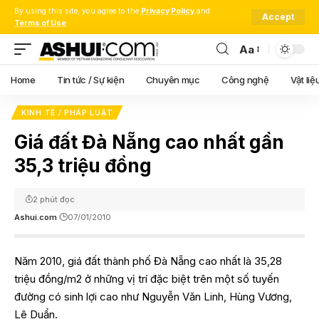
By using this site, you agree to the
Privacy Policy
and
Accept
Terms of Use
.
Aa
Font
Resizer
Home
Tin tức / Sự kiện
Chuyên mục
Công nghệ
Vật liệ
KINH TẾ / PHÁP LUẬT
Giá đất Đà Nẵng cao nhất gần
35,3 triệu đồng
2 phút đọc
Ashui.com
07/01/2010
Năm 2010, giá đất thành phố Đà Nẵng cao nhất là 35,28
triệu đồng/m2 ở những vị trí đặc biệt trên một số tuyến
đường có sinh lợi cao như Nguyễn Văn Linh, Hùng Vương,
Lê Duẩn.