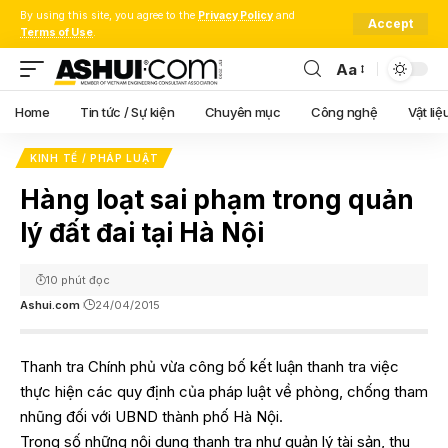
By using this site, you agree to the
Privacy Policy
and
Accept
Terms of Use
.
Aa
Font
Resizer
Home
Tin tức / Sự kiện
Chuyên mục
Công nghệ
Vật liệ
KINH TẾ / PHÁP LUẬT
Hàng loạt sai phạm trong quản
lý đất đai tại Hà Nội
10 phút đọc
Ashui.com
24/04/2015
Thanh tra Chính phủ vừa công bố kết luận thanh tra việc
thực hiện các quy định của pháp luật về phòng, chống tham
nhũng đối với UBND thành phố Hà Nội.
Trong số những nội dung thanh tra như quản lý tài sản, thu