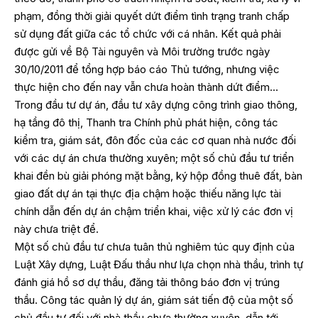
phạm, đồng thời giải quyết dứt điểm tình trạng tranh chấp
sử dụng đất giữa các tổ chức với cá nhân. Kết quả phải
được gửi về Bộ Tài nguyên và Môi trường trước ngày
30/10/2011 để tổng hợp báo cáo Thủ tướng, nhưng việc
thực hiện cho đến nay vẫn chưa hoàn thành dứt điểm…
Trong đầu tư dự án, đầu tư xây dựng công trình giao thông,
hạ tầng đô thị, Thanh tra Chính phủ phát hiện, công tác
kiểm tra, giám sát, đôn đốc của các cơ quan nhà nước đối
với các dự án chưa thường xuyên; một số chủ đầu tư triển
khai đền bù giải phóng mặt bằng, ký hộp đồng thuê đất, bàn
giao đất dự án tại thực địa chậm hoặc thiếu năng lực tài
chính dẫn đến dự án chậm triển khai, việc xử lý các đơn vị
này chưa triệt để.
Một số chủ đầu tư chưa tuân thủ nghiêm túc quy định của
Luật Xây dựng, Luật Đấu thầu như lựa chọn nhà thầu, trình tự
đánh giá hồ sơ dự thầu, đăng tải thông báo đơn vị trúng
thầu. Công tác quản lý dự án, giám sát tiến độ của một số
chủ đầu tư đối với nhà thầu chưa thường xuyên, dẫn tới