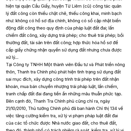
hiện tại quận Cầu Giấy, huyện Từ Liêm (cũ) công tác quản
lý đất công còn thiếu chặt chẽ, thiếu công khai, minh bạch
như: không có hồ sơ địa chính, không có sổ cập nhật biến
động đất công theo quy định của pháp luật đất đai; lấn
chiếm đất công, xây dựng trái phép; cho thuê trái phép; bồi
thường đất, tài sản trên đất công; hợp thức hóa hồ sơ để
cấp giấy chứng nhận quyền sử dụng đất nhưng chưa được
xử lý…
Tại Công ty TNHH Một thành viên Đầu tư và Phát triển nông
thôn, Thanh tra Chính phủ phát hiện tình trạng sử dụng đất
sai mục đích, xây dựng công trình trái phép trên đất nhận
khoán, mua bán chuyển nhượng trái pháp luật, lấn chiếm,
tranh chấp đất đai đang tiền ẩn những mâu thuẫn phức tạp.
Bên cạnh đó, Thanh Tra Chính phủ cũng chỉ ra, ngày
21/10/2010, Thủ tướng Chính phủ đã ban hành Chỉ thị 134 về
việc tăng cường kiểm tra, xử lý vi phạm pháp luật đất đai
của các tổ chức được Nhà nước giao đất, cho thuê đất,
theo đó, thành phố có trách nhiệm rà soát, kiểm tra, xử lý vi