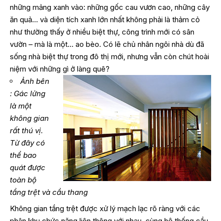
những mảng xanh vào: những gốc cau vươn cao, những cây
ăn quả… và diện tích xanh lớn nhất không phải là thảm cỏ
như thường thấy ở nhiều biệt thự, công trình mới có sân
vườn – mà là một… ao bèo. Có lẽ chủ nhân ngôi nhà dù đã
sống nhà biệt thự trong đô thị mới, nhưng vẫn còn chút hoài
niệm với những gì ở làng quê?
Ảnh bên
: Gác lửng
là một
không gian
rất thú vị.
Từ đây có
thể bao
quát được
toàn bộ
tầng trệt và cầu thang
Không gian tầng trệt được xử lý mạch lạc rõ ràng với các
phân khu chức năng liên thông với nhau, cùng hệ thống cầu