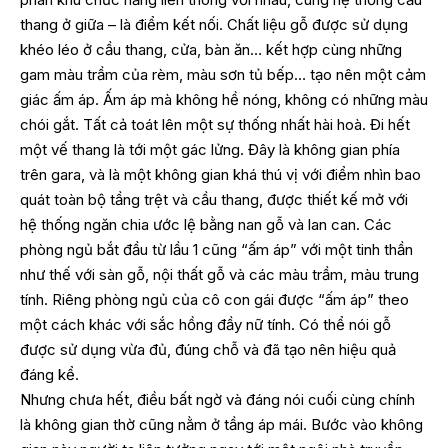
thang ở giữa – là điểm kết nối. Chất liệu gỗ được sử dụng
khéo léo ở cầu thang, cửa, bàn ăn… kết hợp cùng những
gam màu trầm của rèm, màu sơn tủ bếp… tạo nên một cảm
giác ấm áp. Ấm áp mà không hề nóng, không có những màu
chói gắt. Tất cả toát lên một sự thống nhất hài hoà. Đi hết
một vế thang là tới một gác lửng. Đây là không gian phía
trên gara, và là một không gian khá thú vị với điểm nhìn bao
quát toàn bộ tầng trệt và cầu thang, được thiết kế mở với
hệ thống ngăn chia ước lệ bằng nan gỗ và lan can. Các
phòng ngủ bắt đầu từ lầu 1 cũng “ấm áp” với một tinh thần
như thế với sàn gỗ, nội thất gỗ và các màu trầm, màu trung
tính. Riêng phòng ngủ của cô con gái được “ấm áp” theo
một cách khác với sắc hồng đầy nữ tính. Có thể nói gỗ
được sử dụng vừa đủ, đúng chỗ và đã tạo nên hiệu quả
đáng kể.
Nhưng chưa hết, điều bất ngờ và đáng nói cuối cùng chính
là không gian thờ cũng nằm ở tầng áp mái. Bước vào không