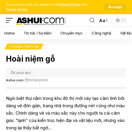
By using this site, you agree to the
Privacy Policy
and
Accept
Terms of Use
.
Aa
Font
Resizer
Home
Tin tức / Sự kiện
Chuyên mục
Công nghệ
Vật liệ
TƯ VẤN THIẾT KẾ
Hoài niệm gỗ
5 phút đọc
Ashui.com
01/06/2009
Ngôi biệt thự nằm trong khu đô thị mới này tạo cảm tình bởi
dáng vẻ đơn giản, trang nhã trong đường nét cũng như màu
sắc. Chính dáng vẻ và màu sắc này cho người ta cái cảm
giác “lạnh” của kiến trúc hiện đại và vật liệu mới, nhưng vào
trong lại thấy bất ngờ…