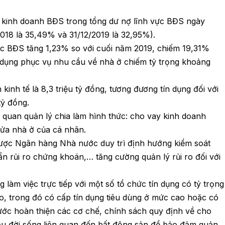
h kinh doanh BĐS trong tổng dư nợ lĩnh vực BĐS ngày
2018 là 35,49% và 31/12/2019 là 32,95%).
 vực BĐS tăng 1,23% so với cuối năm 2019, chiếm 19,31%
n dụng phục vụ nhu cầu về nhà ở chiếm tỷ trọng khoảng
 kinh tế là 8,3 triệu tỷ đồng, tương đương tín dụng đối với
tỷ đồng.
 quan quản lý chia làm hình thức: cho vay kinh doanh
ửa nhà ở của cá nhân.
ược Ngân hàng Nhà nước duy trì định hướng kiểm soát
 ẩn rủi ro chứng khoán,… tăng cường quản lý rủi ro đối với
.
àm việc trực tiếp với một số tổ chức tín dụng có tỷ trọng
i ro, trong đó có cấp tín dụng tiêu dùng ở mức cao hoặc có
ước hoàn thiện các cơ chế, chính sách quy định về cho
ầu đời sống liên quan đến bất động sản để bảo đảm quản