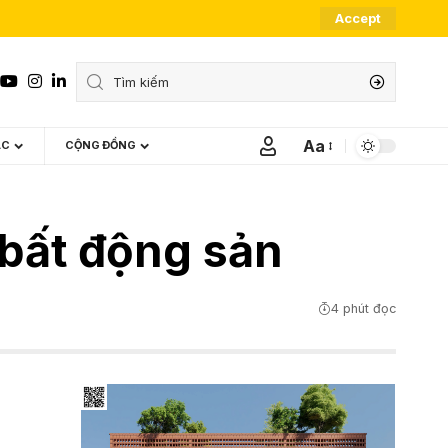
Accept
Aa
ÁC
CỘNG ĐỒNG
Font
Resizer
 bất động sản
4 phút đọc