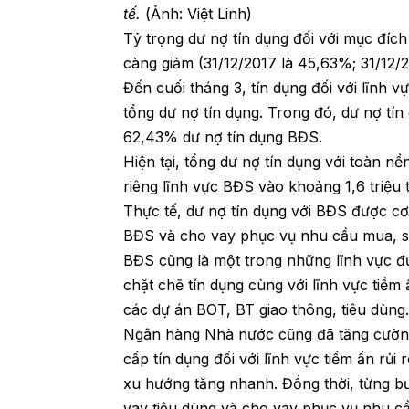
tế.
(Ảnh: Việt Linh)
Tỷ trọng dư nợ tín dụng đối với mục đíc
càng giảm (31/12/2017 là 45,63%; 31/12/
Đến cuối tháng 3, tín dụng đối với lĩnh
tổng dư nợ tín dụng. Trong đó, dư nợ tí
62,43% dư nợ tín dụng BĐS.
Hiện tại, tổng dư nợ tín dụng với toàn nền
riêng lĩnh vực BĐS vào khoảng 1,6 triệu 
Thực tế, dư nợ tín dụng với BĐS được cơ
BĐS và cho vay phục vụ nhu cầu mua, s
BĐS cũng là một trong những lĩnh vực đ
chặt chẽ tín dụng cùng với lĩnh vực tiềm
các dự án BOT, BT giao thông, tiêu dùng
Ngân hàng Nhà nước cũng đã tăng cường l
cấp tín dụng đối với lĩnh vực tiềm ẩn rủ
xu hướng tăng nhanh. Đồng thời, từng b
vay tiêu dùng và cho vay phục vụ nhu c