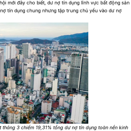
i mới đây cho biết, dư nợ tín dụng lĩnh vực bất động sản
nợ tín dụng chung nhưng tập trung chủ yếu vào dư nợ
ết tháng 3 chiếm 19,31% tổng dư nợ tín dụng toàn nền kinh