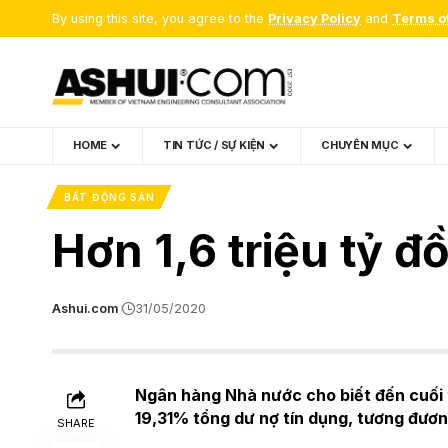
By using this site, you agree to the
Privacy Policy
and
Terms o
HOME
TIN TỨC / SỰ KIỆN
CHUYÊN MỤC
BẤT ĐỘNG SẢN
Hơn 1,6 triệu tỷ 
Ashui.com
31/05/2020
Ngân hàng Nhà nước cho biết đến cuối t
19,31% tổng dư nợ tín dụng, tương đương
SHARE