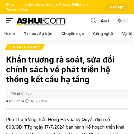
By using this site, you agree to the
Privacy Policy
and
Accept
Terms of Use
.
Aa
Font
Resizer
Home
Tin tức / Sự kiện
Chuyên mục
Công nghệ
Vật liệ
TIN TRONG NƯỚC
Khẩn trương rà soát, sửa đổi
chính sách về phát triển hệ
thống kết cấu hạ tầng
9 phút đọc
Ashui.com
19/07/2024
Phó Thủ tướng Trần Hồng Hà vừa ký Quyết định số
693/QĐ-TTg ngày 17/7/2024 ban hành Kế hoạch triển khai