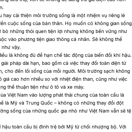
n.
u hay cải thiện môi trường sống là một nhiệm vụ riêng lẻ
đến cuộc sống của bản thân. Họ muốn có không gian sống
ừ bỏ những thói quen tiện lợi nhưng không bền vững như
huộc vào phương tiện giao thông cá nhân. Sẽ không thể
 như vậy.
iều là không đủ để hạn chế tác động của biến đổi khí hậu.
giải pháp dài hạn, bao gồm cả việc thay đổi toàn diện từ
h, cho đến lối sống của mỗi người. Môi trường sạch không
 có giá cao hơn nhiều so với nhiệt điện than, cũng như việc
ng thể thuận tiện như ô tô và xe máy.
ủa Việt Nam vào lượng phát thải chung của toàn cầu là
hể là Mỹ và Trung Quốc – không có những thay đổi đột
ường sống của những quốc gia nhỏ như Việt Nam vẫn sẽ tệ
 hậu toàn cầu bị đình trệ bởi Mỹ từ chối nhượng bộ. Với