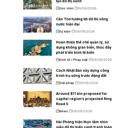
tạo đô thị xanh
Góc nhìn
10/08/2026
Cần Thơ hướng tới đô thị sông
nước hiện đại
Sự kiện
09/08/2026
Hoàn thiện thể chế quản lý, sử
dụng không gian biển, thúc đẩy
phát triển kinh tế biển
Kinh tế / Pháp luật
09/08/2026
Cách Nhật Bản xây dựng công
trình trụ vững trước động đất
Giải pháp
08/08/2026
Around $11 bln proposed for
capital region’s projected Ring
Road 5
News
08/08/2026
Hải Phòng hiện thực tầm nhìn
siêu đô thị biển cạnh tranh toàn