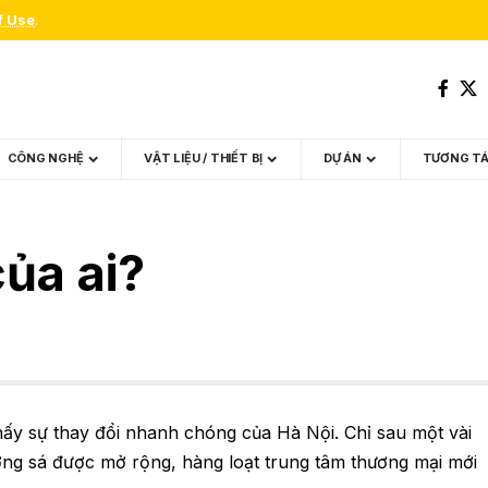
f Use
.
CÔNG NGHỆ
VẬT LIỆU / THIẾT BỊ
DỰ ÁN
TƯƠNG T
ủa ai?
thấy sự thay đổi nhanh chóng của Hà Nội. Chỉ sau một vài
ờng sá được mở rộng, hàng loạt trung tâm thương mại mới