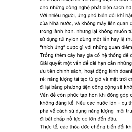
cho những công nghệ phát điện sạch hơ
Với nhiều người, ứng phó biến đổi khí hậ
của Nhà nước, và không mấy liên quan 
trong lành hơn, nhưng lại không muốn t
sử dụng túi nylon dùng một lần hay lệ t
“thích ứng” được gì với những quan điểm
Trồng thêm cây hay gia cố hệ thống đê đ
Giải quyết một vấn đề dài hạn cần những 
ưu tiên chính sách, hoạt động kinh doan
rẻ: năng lượng tái tạo từ gió và mặt trời
đi lại bằng phương tiện công cộng sẽ khô
Vấn đề còn phức tạp hơn khi đóng góp c
không đáng kể. Nếu các nước lớn – cụ t
phá về cách sử dụng năng lượng, môi tr
đi bất chấp nỗ lực có lớn đến đâu.
Thực tế, các thỏa ước chống biến đổi khí