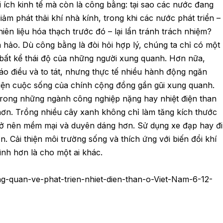
i ích kinh tế mà còn là công bằng: tại sao các nước đang
giảm phát thải khí nhà kính, trong khi các nước phát triển –
iên liệu hóa thạch trước đó – lại lẩn tránh trách nhiệm?
hảo. Dù công bằng là đòi hỏi hợp lý, chúng ta chỉ có một
 bất kể thái độ của những người xung quanh. Hơn nữa,
áo điều và to tát, nhưng thực tế nhiều hành động ngăn
 thiện cuộc sống của chính cộng đồng gần gũi xung quanh.
ở trong những ngành công nghiệp nặng hay nhiệt điện than
 hơn. Trồng nhiều cây xanh không chỉ làm tăng kích thước
 trở nên mềm mại và duyên dáng hơn. Sử dụng xe đạp hay đi
 Cải thiện môi trường sống và thích ứng với biến đổi khí
mình hơn là cho một ai khác.
-quan-ve-phat-trien-nhiet-dien-than-o-Viet-Nam-6-12-