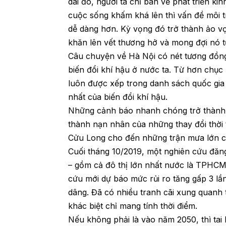
dài đó, người ta chỉ bàn về phát triển kin
cuộc sống khấm khá lên thì vấn đề môi t
dễ dàng hơn. Kỳ vọng đó trở thành ảo v
khăn lên vết thương hở và mong đợi nó t
Câu chuyện về Hà Nội có nét tương đồn
biến đổi khí hậu ở nước ta. Từ hơn chục
luôn được xếp trong danh sách quốc gi
nhất của biến đổi khí hậu.
Những cảnh báo nhanh chóng trở thành s
thành nạn nhân của những thay đổi thời 
Cửu Long cho đến những trận mưa lớn c
Cuối tháng 10/2019, một nghiên cứu đăng
– gồm cả đô thị lớn nhất nước là TPHCM 
cứu mới dự báo mức rủi ro tăng gấp 3 lầ
dâng. Đã có nhiều tranh cãi xung quanh 
khác biệt chỉ mang tính thời điểm.
Nếu không phải là vào năm 2050, thì tai