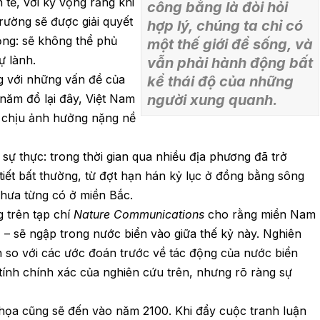
h tế, với kỳ vọng rằng khi
công bằng là đòi hỏi
rường sẽ được giải quyết
hợp lý, chúng ta chỉ có
ọng: sẽ không thể phủ
một thế giới để sống, và
ự lành.
vẫn phải hành động bất
g với những vấn đề của
kể thái độ của những
 năm đổ lại đây, Việt Nam
người xung quanh.
a chịu ảnh hưởng nặng nề
ự thực: trong thời gian qua nhiều địa phương đã trở
tiết bất thường, từ đợt hạn hán kỷ lục ở đồng bằng sông
hưa từng có ở miền Bắc.
 trên tạp chí
Nature Communications
cho rằng miền Nam
– sẽ ngập trong nước biển vào giữa thế kỷ này. Nghiên
n so với các ước đoán trước về tác động của nước biển
tính chính xác của nghiên cứu trên, nhưng rõ ràng sự
 họa cũng sẽ đến vào năm 2100. Khi đẩy cuộc tranh luận