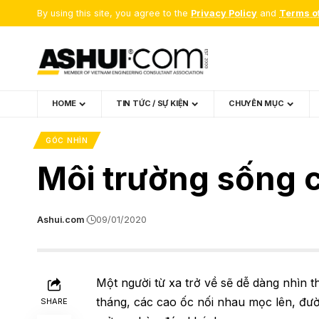
By using this site, you agree to the
Privacy Policy
and
Terms o
HOME
TIN TỨC / SỰ KIỆN
CHUYÊN MỤC
GÓC NHÌN
Môi trường sống c
Ashui.com
09/01/2020
Một người từ xa trở về sẽ dễ dàng nhìn 
tháng, các cao ốc nối nhau mọc lên, đư
SHARE