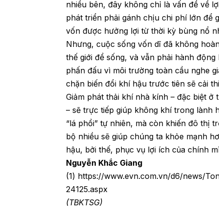
nhiều bên, đây không chỉ là vấn đề về lợ
phát triển phải gánh chịu chi phí lớn để 
vốn được hưởng lợi từ thời kỳ bùng nổ nh
Nhưng, cuộc sống vốn dĩ đã không hoàn 
thế giới để sống, và vẫn phải hành động
phấn đấu vì môi trường toàn cầu nghe gi
chặn biến đổi khí hậu trước tiên sẽ cải
Giảm phát thải khí nhà kính – đặc biệt 
– sẽ trực tiếp giúp không khí trong lành
“lá phổi” tự nhiên, mà còn khiến đô thị
bộ nhiều sẽ giúp chúng ta khỏe mạnh hơn.
hậu, bởi thế, phục vụ lợi ích của chính 
Nguyễn Khắc Giang
(1)
https://www.evn.com.vn/d6/news/Tong
24125.aspx
(TBKTSG)