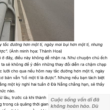
y tắc đường hơn một tí, ngày mai bụi hơn một tí, nhưng
ược”.
(Ảnh minh họa: Thành Hoa)
i ở đây, điều này không dễ nhận ra. Như chuyện chú ếch
 ta sẽ không để ý đến những thay đổi diễn ra chậm chạp
tặc lưỡi cho qua nếu hôm nay tắc đường hơn một tí, ngày
cơ bản vẫn “cố một tí là được”. Nhưng nếu bạn tách biệt
bằng một kỳ nghỉ hai tuần ở Đà Nẵng chẳng hạn, sẽ thấy
mức nào.
 lâu, trước cả khi thành
Cuộc sống vốn dĩ đã
trong cả quãng thời gian
không hoàn hảo. Dù