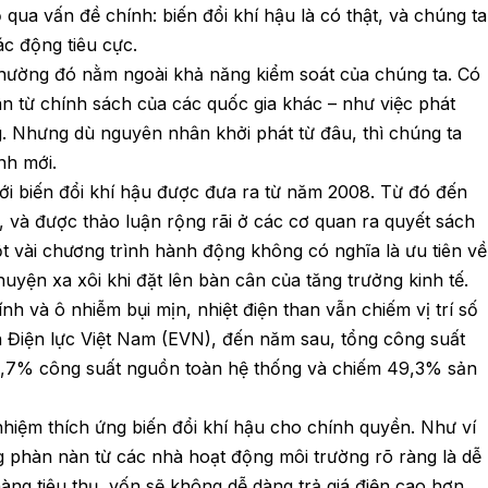
ỏ qua vấn đề chính: biến đổi khí hậu là có thật, và chúng ta
ác động tiêu cực.
 thường đó nằm ngoài khả năng kiểm soát của chúng ta. Có
n từ chính sách của các quốc gia khác – như việc phát
g. Nhưng dù nguyên nhân khởi phát từ đâu, thì chúng ta
nh mới.
ới biến đổi khí hậu được đưa ra từ năm 2008. Từ đó đến
 và được thảo luận rộng rãi ở các cơ quan ra quyết sách
 vài chương trình hành động không có nghĩa là ưu tiên về
huyện xa xôi khi đặt lên bàn cân của tăng trưởng kinh tế.
nh và ô nhiễm bụi mịn, nhiệt điện than vẫn chiếm vị trí số
n Điện lực Việt Nam (EVN), đến năm sau, tổng công suất
42,7% công suất nguồn toàn hệ thống và chiếm 49,3% sản
hiệm thích ứng biến đổi khí hậu cho chính quyền. Như ví
g phàn nàn từ các nhà hoạt động môi trường rõ ràng là dễ
àng tiêu thụ, vốn sẽ không dễ dàng trả giá điện cao hơn