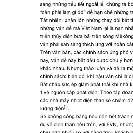
sang những tiểu tiết ngoài lề, chúng ta b
“cần phải làm gì đó” để hạn chế những t
Tất nhiên, phần lớn những thay đổi bất
những vấn đề mà Việt Nam lại là nạn nhâ
triển thủy điện bừa bãi trên sông Mêkôn
vẫn phải sẵn sàng thích ứng với hoàn cả
Trên văn bản, các chính sách ứng phó v
nay, vấn đề này bắt đầu được chú ý hơn,
khác nhau. Nhưng thảo luận và đề ra một
chính sách: biến đổi khí hậu vẫn chỉ là c
Bất chấp sức ép giảm phát thải khí nhà kí
1 về nguồn cấp phát điện. Theo tập đoà
các nhà máy nhiệt điện than sẽ chiếm 
(1)
lượng điện
.
Sẽ không công bằng nếu dồn hết trách n
dụ về điện than nêu trên, với EVN, nhữn
chịu hơn nhiều so với hàng triệu khách h