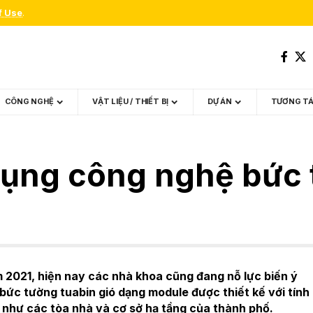
f Use
.
CÔNG NGHỆ
VẬT LIỆU / THIẾT BỊ
DỰ ÁN
TƯƠNG T
ụng công nghệ bức t
 2021, hiện nay các nhà khoa cũng đang nỗ lực biến ý
ức tường tuabin gió dạng module được thiết kế với tính
ự như các tòa nhà và cơ sở hạ tầng của thành phố.