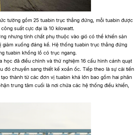
ức tường gồm 25 tuabin trục thẳng đứng, mỗi tuabin được
công suất cực đại là 10 kilowatt.
ởng nhưng tính chất phụ thuộc vào gió có thể khiến sản
ị giảm xuống đáng kể. Hệ thống tuabin trục thẳng đứng
g tuabin khổng lồ có trục ngang.
 học đã điều chỉnh và thử nghiệm 16 cấu hình cánh quạt
au đó chuyển sang thiết kế xoắn ốc. Tiếp theo là sự cải tiến
c tạo thành từ các đơn vị tuabin khá lớn bao gồm hai phân
hận trung tâm cuối là nơi chứa các hệ thống điều khiển,