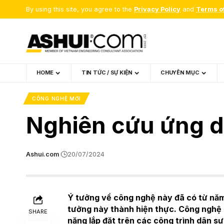
By using this site, you agree to the
Privacy Policy
and
Terms o
HOME
TIN TỨC / SỰ KIỆN
CHUYÊN MỤC
CÔNG NGHỆ MỚI
Nghiên cứu ứng d
Ashui.com
20/07/2024
Ý tưởng về công nghệ này đã có từ năm
tưởng này thành hiện thực. Công nghệ b
SHARE
năng lắp đặt trên các công trình dân s