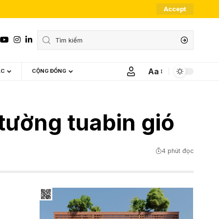
Accept
Aa
ÁC
CỘNG ĐỒNG
Font
Resizer
ường tuabin gió
4 phút đọc