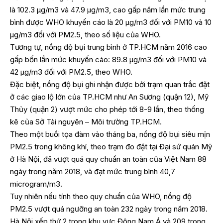
là 102.3 μg/m3 và 47.9 μg/m3, cao gấp năm lần mức trung
bình được WHO khuyến cáo là 20 μg/m3 đối với PM10 và 10
μg/m3 đối với PM2.5, theo số liệu của WHO.
Tương tự, nồng độ bụi trung bình ở TP.HCM năm 2016 cao
gấp bốn lần mức khuyến cáo: 89.8 μg/m3 đối với PM10 và
42 μg/m3 đối với PM2.5, theo WHO.
Đặc biệt, nồng độ bụi ghi nhận được bởi trạm quan trắc đặt
ở các giao lộ lớn của TP.HCM như An Sương (quận 12), Mỹ
Thủy (quận 2) vượt mức cho phép tới 8-9 lần, theo thống
kê của Sở Tài nguyên – Môi trường TP.HCM.
Theo một buổi tọa đàm vào tháng ba, nồng độ bụi siêu mịn
PM2.5 trong không khí, theo trạm đo đặt tại Đại sứ quán Mỹ
ở Hà Nội, đã vượt quá quy chuẩn an toàn của Việt Nam 88
ngày trong năm 2018, và đạt mức trung bình 40,7
microgram/m3.
Tuy nhiên nếu tính theo quy chuẩn của WHO, nồng độ
PM2.5 vượt quá ngưỡng an toàn 232 ngày trong năm 2018.
Hà Nội xếp thứ 2 trong khu vực Đông Nam Á và 209 trong