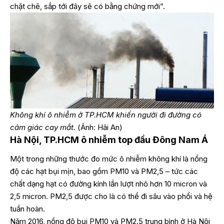
chặt chẽ, sắp tới đây sẽ có bằng chứng mới”.
Không khí ô nhiễm ở TP.HCM khiến người đi đường có
cảm giác cay mắt.
(Ảnh: Hải An)
Hà Nội, TP.HCM ô nhiễm top đầu Đông Nam Á
Một trong những thước đo mức ô nhiễm không khí là nồng
độ các hạt bụi mịn, bao gồm PM10 và PM2,5 – tức các
chất dạng hạt có đường kính lần lượt nhỏ hơn 10 micron và
2,5 micron. PM2,5 được cho là có thể đi sâu vào phổi và hệ
tuần hoàn.
Năm 2016, nồng độ bụi PM10 và PM2.5 trung bình ở Hà Nội