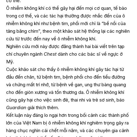
cơ thể.
Ô nhiễm không khí có thể gây hại đến mọi cơ quan, tế bào
trong cơ thể, và các tác hại thường được nhắc đến của ô
nhiễm không khí như bệnh tim, phổi mới chỉ là “bề nổi của
tảng băng chìm”, theo một khảo sát hệ thống lại các nghiên
cứu từ trước đến nay về ô nhiễm không khí.
Nghiên cứu mới này được đăng thành hai bài viết trên tạp
chí chuyên ngành
Chest
dành cho các bác sĩ về ngực ở
Mỹ.
Cuộc khảo sát cho thấy ô nhiễm không khí gây tác hại từ
đầu đến chân, từ bệnh tim, bệnh phổi cho đến tiểu đường
và chứng mất trí nhớ, từ bệnh về gan, ung thư bàng quang
cho đến giòn xương và tổn thương da. Ô nhiễm không khí
cũng gây hại cho việc sinh đẻ, thai nhi và trẻ sơ sinh, báo
Guardian
giải thích thêm.
Kết luận này đáng lo ngại hơn trong bối cảnh các thành phố
lớn của Việt Nam bị ô nhiễm không khí nghiêm trọng gây ra
hàng chục nghìn cái chết mỗi năm, và các chuyên gia cảnh