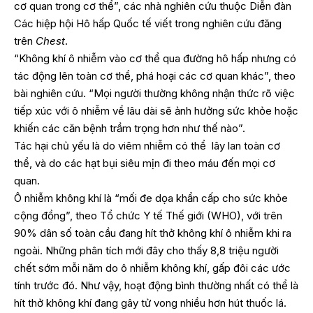
cơ quan trong cơ thể”, các nhà nghiên cứu thuộc Diễn đàn
Các hiệp hội Hô hấp Quốc tế viết trong nghiên cứu đăng
trên
Chest
.
“Không khí ô nhiễm vào cơ thể qua đường hô hấp nhưng có
tác động lên toàn cơ thể, phá hoại các cơ quan khác”, theo
bài nghiên cứu. “Mọi người thường không nhận thức rõ việc
tiếp xúc với ô nhiễm về lâu dài sẽ ảnh hưởng sức khỏe hoặc
khiến các căn bệnh trầm trọng hơn như thế nào”.
Tác hại chủ yếu là do viêm nhiễm có thể lây lan toàn cơ
thể, và do các hạt bụi siêu mịn đi theo máu đến mọi cơ
quan.
Ô nhiễm không khí là “mối đe dọa khẩn cấp cho sức khỏe
cộng đồng”, theo Tổ chức Y tế Thế giới (WHO), với trên
90% dân số toàn cầu đang hít thở không khí ô nhiễm khi ra
ngoài. Những phân tích mới đây cho thấy 8,8 triệu người
chết sớm mỗi năm do ô nhiễm không khí, gấp đôi các ước
tính trước đó. Như vậy, hoạt động bình thường nhất có thể là
hít thở không khí đang gây tử vong nhiều hơn hút thuốc lá.