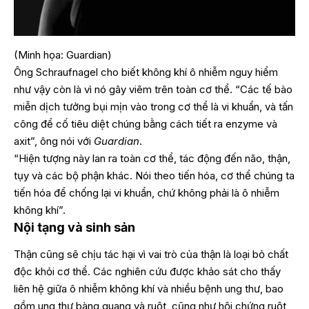
(Minh họa: Guardian)
Ông Schraufnagel cho biết không khí ô nhiễm nguy hiểm
như vậy còn là vì nó gây viêm trên toàn cơ thể. “Các tế bào
miễn dịch tưởng bụi mịn vào trong cơ thể là vi khuẩn, và tấn
công để cố tiêu diệt chúng bằng cách tiết ra enzyme và
axit”, ông nói với
Guardian
.
“Hiện tượng này lan ra toàn cơ thể, tác động đến não, thận,
tụy và các bộ phận khác. Nói theo tiến hóa, cơ thể chúng ta
tiến hóa để chống lại vi khuẩn, chứ không phải là ô nhiễm
không khí”.
Nội tạng và sinh sản
Thận cũng sẽ chịu tác hại vì vai trò của thận là loại bỏ chất
độc khỏi cơ thể. Các nghiên cứu được khảo sát cho thấy
liên hệ giữa ô nhiễm không khí và nhiều bệnh ung thư, bao
gồm ung thư bàng quang và ruột, cũng như hội chứng ruột