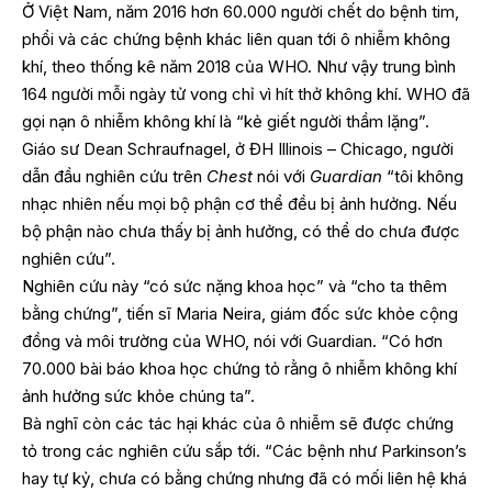
Ở Việt Nam, năm 2016 hơn 60.000 người chết do bệnh tim,
phổi và các chứng bệnh khác liên quan tới ô nhiễm không
khí, theo thống kê năm 2018 của WHO. Như vậy trung bình
164 người mỗi ngày tử vong chỉ vì hít thở không khí. WHO đã
gọi nạn ô nhiễm không khí là “kẻ giết người thầm lặng”.
Giáo sư Dean Schraufnagel, ở ĐH Illinois – Chicago, người
dẫn đầu nghiên cứu trên
Chest
nói với
Guardian
“tôi không
nhạc nhiên nếu mọi bộ phận cơ thể đều bị ảnh hưởng. Nếu
bộ phận nào chưa thấy bị ảnh hưởng, có thể do chưa được
nghiên cứu”.
Nghiên cứu này “có sức nặng khoa học” và “cho ta thêm
bằng chứng”, tiến sĩ Maria Neira, giám đốc sức khỏe cộng
đồng và môi trường của WHO, nói với Guardian. “Có hơn
70.000 bài báo khoa học chứng tỏ rằng ô nhiễm không khí
ảnh hưởng sức khỏe chúng ta”.
Bà nghĩ còn các tác hại khác của ô nhiễm sẽ được chứng
tỏ trong các nghiên cứu sắp tới. “Các bệnh như Parkinson’s
hay tự kỷ, chưa có bằng chứng nhưng đã có mối liên hệ khá