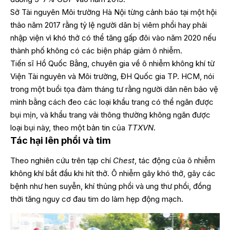
Sở Tài nguyên Môi trường Hà Nội từng cảnh báo tại một hội
thảo năm 2017 rằng tỷ lệ người dân bị viêm phổi hay phải
nhập viện vì khó thở có thể tăng gấp đôi vào năm 2020 nếu
thành phố không có các biện pháp giảm ô nhiễm.
Tiến sĩ Hồ Quốc Bằng, chuyên gia về ô nhiễm không khí từ
Viện Tài nguyên và Môi trường, ĐH Quốc gia TP. HCM, nói
trong một buổi tọa đàm tháng tư rằng người dân nên bảo vệ
mình bằng cách đeo các loại khẩu trang có thể ngăn được
bụi mịn, và khẩu trang vải thông thường không ngăn được
loại bụi này, theo một bản tin của
TTXVN
.
Tác hại lên phổi và tim
Theo nghiên cứu trên tạp chí
Chest
, tác động của ô nhiễm
không khí bắt đầu khi hít thở. Ô nhiễm gây khó thở, gây các
bệnh như hen suyễn, khí thủng phổi và ung thư phổi, đồng
thời tăng nguy cơ đau tim do làm hẹp động mạch.