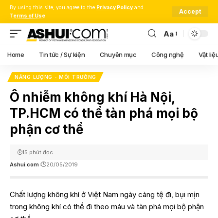
By using this site, you agree to the
Privacy Policy
and
Accept
Terms of Use
.
Aa
Font
Resizer
Home
Tin tức / Sự kiện
Chuyên mục
Công nghệ
Vật liệ
NĂNG LƯỢNG - MÔI TRƯỜNG
Ô nhiễm không khí Hà Nội,
TP.HCM có thể tàn phá mọi bộ
phận cơ thể
15 phút đọc
Ashui.com
20/05/2019
Chất lượng không khí ở Việt Nam ngày càng tệ đi, bụi mịn
trong không khí có thể đi theo máu và tàn phá mọi bộ phận