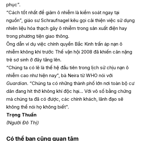
phục”.
“Cách tốt nhất để giảm ô nhiễm là kiểm soát ngay tại
nguồn”, giáo sư Schraufnagel kêu gọi cải thiện việc sử dụng
nhiên liệu hóa thạch gây ô nhiễm trong sản xuất điện hay
trong phương tiện giao thông.
Ông dẫn ví dụ việc chính quyền Bắc Kinh trấn áp nạn ô
nhiễm không khí trước Thế vận hội 2008 đã khiến cân nặng
trẻ sơ sinh ở đây tăng lên.
“Chúng ta có lẽ là thế hệ đầu tiên trong lịch sử chịu nạn ô
nhiễm cao như hiện nay”, bà Neira từ WHO nói với
Guardian
. “Chúng ta có những thành phố lớn nơi toàn bộ cư
dân đang hít thở không khí độc hại… Với vô số bằng chứng
mà chúng ta đã có được, các chính khách, lãnh đạo sẽ
không thể nói họ không biết”.
Trọng Thuấn
(Người Đô Thị)
Có thể bạn cũng quan tâm