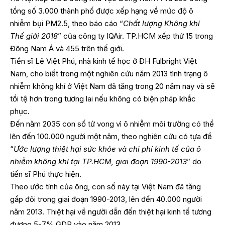
tổng số 3.000 thành phố được xếp hạng về mức độ ô
nhiễm bụi PM2.5, theo báo cáo “
Chất lượng Không khí
Thế giới 2018
” của công ty IQAir. TP.HCM xếp thứ 15 trong
Đông Nam Á và 455 trên thế giới.
Tiến sĩ Lê Việt Phú, nhà kinh tế học ở ĐH Fulbright Việt
Nam, cho biết trong một nghiên cứu năm 2013 tình trạng ô
nhiễm không khí ở Việt Nam đã tăng trong 20 năm nay và sẽ
tồi tệ hơn trong tương lai nếu không có biện pháp khắc
phục.
Đến năm 2035 con số tử vong vì ô nhiễm môi trường có thể
lên đến 100.000 người một năm, theo nghiên cứu có tựa đề
“
Ước lượng thiệt hại sức khỏe và chi phí kinh tế của ô
nhiễm không khí tại TP.HCM, giai đoạn 1990-2013
” do
tiến sĩ Phú thực hiện.
Theo ước tính của ông, con số này tại Việt Nam đã tăng
gấp đôi trong giai đoạn 1990-2013, lên đến 40.000 người
năm 2013. Thiệt hại về người dẫn đến thiệt hại kinh tế tương
đương 5-7% GDP vào năm 2013.