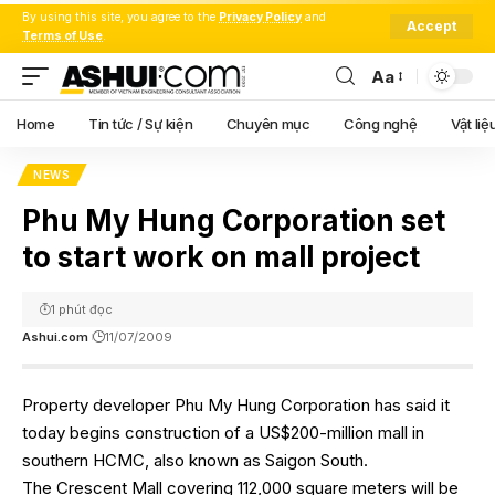
By using this site, you agree to the
Privacy Policy
and
Accept
Terms of Use
.
Aa
Font
Resizer
Home
Tin tức / Sự kiện
Chuyên mục
Công nghệ
Vật liệ
NEWS
Phu My Hung Corporation set
to start work on mall project
1 phút đọc
Ashui.com
11/07/2009
Property developer Phu My Hung Corporation has said it
today begins construction of a US$200-million mall in
southern HCMC, also known as Saigon South.
The Crescent Mall covering 112,000 square meters will be