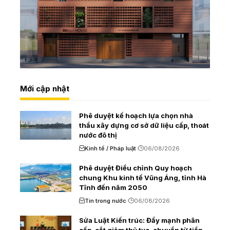
Mới cập nhật
Phê duyệt kế hoạch lựa chọn nhà
thầu xây dựng cơ sở dữ liệu cấp, thoát
nước đô thị
Kinh tế / Pháp luật
06/08/2026
Phê duyệt Điều chỉnh Quy hoạch
chung Khu kinh tế Vũng Áng, tỉnh Hà
Tĩnh đến năm 2050
Tin trong nước
06/08/2026
Sửa Luật Kiến trúc: Đẩy mạnh phân
cấp, cắt giảm thủ tục, chuyển từ tiền