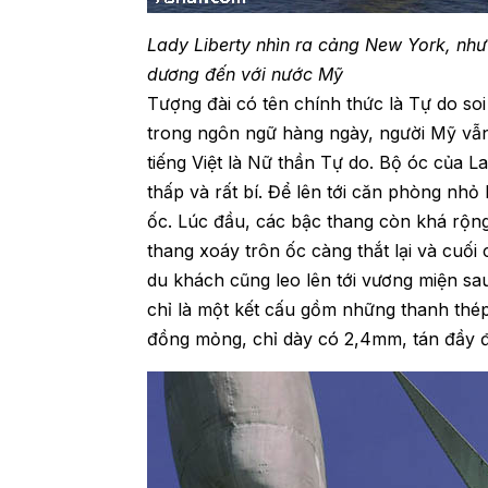
Lady Liberty nhìn ra cảng New York, nh
dương đến với nước Mỹ
Tượng đài có tên chính thức là Tự do soi 
trong ngôn ngữ hàng ngày, người Mỹ vẫn 
tiếng Việt là Nữ thần Tự do. Bộ óc của L
thấp và rất bí. Để lên tới căn phòng nhỏ
ốc. Lúc đầu, các bậc thang còn khá rộng 
thang xoáy trôn ốc càng thắt lại và cuố
du khách cũng leo lên tới vương miện sa
chỉ là một kết cấu gồm những thanh thép
đồng mỏng, chỉ dày có 2,4mm, tán đầy đ