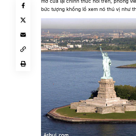
mở cửa lại chính thức nói trên, phóng vi
bức tượng khổng lồ xem nó thú vị như t