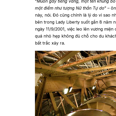
“
Muốn gây tiếng vang, một tên khủng bố 
một điểm như tượng Nữ thần Tự do
” – ô
này, nói. Đó cũng chính là lý do vì sa
bên trong Lady Liberty suốt gần 8 năm 
ngày 11/9/2001, việc leo lên vương miện
quá nhỏ hẹp không đủ chỗ cho du khách 
bất trắc xảy ra.