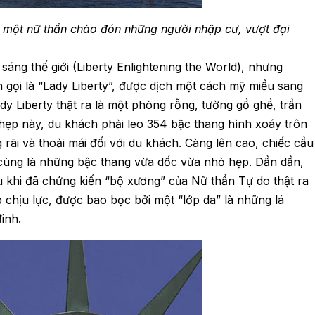
ư một nữ thần chào đón những người nhập cư, vượt đại
sáng thế giới (Liberty Enlightening the World), nhưng
gọi là “Lady Liberty”, được dịch một cách mỹ miều sang
ady Liberty thật ra là một phòng rỗng, tường gồ ghề, trần
 hẹp này, du khách phải leo 354 bậc thang hình xoáy trôn
rãi và thoải mái đối với du khách. Càng lên cao, chiếc cầu
i cùng là những bậc thang vừa dốc vừa nhỏ hẹp. Dần dần,
u khi đã chứng kiến “bộ xương” của Nữ thần Tự do thật ra
 chịu lực, được bao bọc bởi một “lớp da” là những lá
inh.