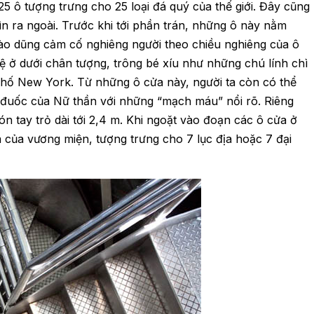
 ô tượng trưng cho 25 loại đá quý của thế giới. Đây cũng
n ra ngoài. Trước khi tới phần trán, những ô này nằm
nào dũng cảm cố nghiêng người theo chiều nghiêng của ô
ệ ở dưới chân tượng, trông bé xíu như những chú lính chì
hố New York. Từ những ô cửa này, người ta còn có thể
n đuốc của Nữ thần với những “mạch máu” nổi rõ. Riêng
n tay trỏ dài tới 2,4 m. Khi ngoặt vào đoạn các ô cửa ở
a của vương miện, tượng trưng cho 7 lục địa hoặc 7 đại