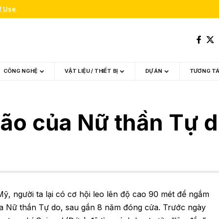
f Use
.
CÔNG NGHỆ
VẬT LIỆU / THIẾT BỊ
DỰ ÁN
TƯƠNG T
não của Nữ thần Tự 
ỹ, người ta lại có cơ hội leo lên độ cao 90 mét để ngắm
a Nữ thần Tự do, sau gần 8 năm đóng cửa. Trước ngày