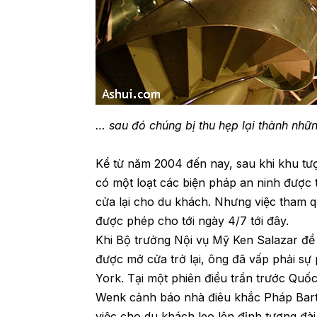
… sau đó chúng bị thu hẹp lại thành nh
Kể từ năm 2004 đến nay, sau khi khu tượ
có một loạt các biện pháp an ninh được 
cửa lại cho du khách. Nhưng việc tham
được phép cho tới ngày 4/7 tới đây.
Khi Bộ trưởng Nội vụ Mỹ Ken Salazar đề
được mở cửa trở lại, ông đã vấp phải sự
York. Tại một phiên điều trần trước Quố
Wenk cảnh báo nhà điêu khắc Pháp Barth
việc cho du khách leo lên đỉnh tượng đài