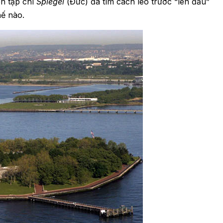
ên tạp chí
Spiegel
(Đức) đã tìm cách leo trước “lên đầu”
hế nào.