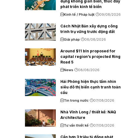
dụng không gian biển, thúc đẩy
phát triển kinh tế biển
Kinh tế / Pháp luật
09/08/2026
Cách Nhật Bản xây dựng công
trình trụ vững trước động đất
Giải pháp
08/08/2026
Around $11 bln proposed for
capital region’s projected Ring
Road 5
News
08/08/2026
Hải Phòng hiện thực tầm nhìn
siêu đô thị biển cạnh tranh toàn
cầu
Tin trong nước
07/08/2026
Nhà Vĩnh Long / thiết kế: NAQ
Architecture
Tư vấn thiết kế
07/08/2026
Cần hơn 3 triệu tỷ đồng phát