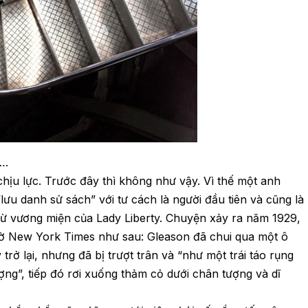
i…
hịu lực. Trước đây thì không như vậy. Vì thế một anh
ưu danh sử sách” với tư cách là người đầu tiên và cũng là
từ vương miện của Lady Liberty. Chuyện xảy ra năm 1929,
 tờ New York Times như sau: Gleason đã chui qua một ô
trở lại, nhưng đã bị trượt trân và “như một trái táo rụng
ng”, tiếp đó rơi xuống thảm cỏ dưới chân tượng và dĩ