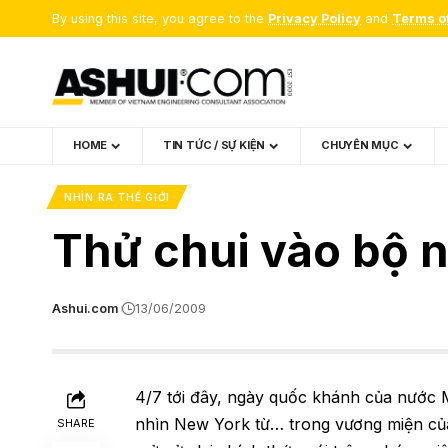
By using this site, you agree to the
Privacy Policy
and
Terms o
HOME
TIN TỨC / SỰ KIỆN
CHUYÊN MỤC
NHÌN RA THẾ GIỚI
Thử chui vào bộ 
Ashui.com
13/06/2009
4/7 tới đây, ngày quốc khánh của nước M
nhìn New York từ… trong vương miện củ
SHARE