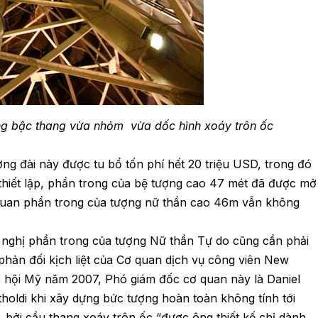
ững bậc thang vừa nhỏm vừa dốc hình xoáy trôn ốc
ng đài này được tu bổ tốn phí hết 20 triệu USD, trong đó
thiết lập, phần trong của bệ tượng cao 47 mét đã được mở
 quan phần trong của tượng nữ thần cao 46m vẫn không
 nghị phần trong của tượng Nữ thần Tự do cũng cần phải
 phản đối kịch liệt của Cơ quan dịch vụ công viên New
c hội Mỹ năm 2007, Phó giám đốc cơ quan này là Daniel
oldi khi xây dựng bức tượng hoàn toàn không tính tới
, bởi cầu thang xoáy trôn ốc “được ông thiết kế chỉ dành