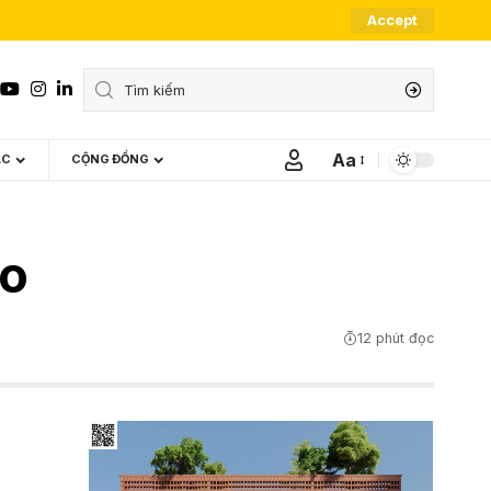
Accept
Aa
ÁC
CỘNG ĐỒNG
Font
Resizer
do
12 phút đọc