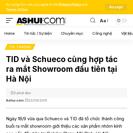
By using this site, you agree to the
Privacy Policy
and
Accept
Terms of Use
.
Aa
Font
Resizer
Home
Tin tức / Sự kiện
Chuyên mục
Công nghệ
Vật liệ
THỊ TRƯỜNG
TID và Schueco cùng hợp tác
ra mắt Showroom đầu tiên tại
Hà Nội
3 phút đọc
Ashui.com
22/09/2015
Ngày 18/9 vừa qua Schueco và TID đã tổ chức thành công
buổi ra mắt showroom giới thiệu các sản phẩm nhôm kính