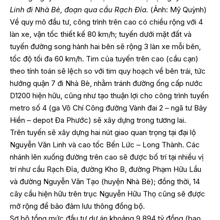
Linh đi Nhà Bè, đoạn qua cầu Rạch Đỉa.
(Ảnh: Mỹ Quỳnh)
Về quy mô đầu tư, công trình trên cao có chiều rộng với 4
làn xe, vận tốc thiết kế 80 km/h; tuyến dưới mặt đất và
tuyến đường song hành hai bên sẽ rộng 3 làn xe mỗi bên,
tốc độ tối đa 60 km/h. Tim của tuyến trên cao (cầu cạn)
theo tính toán sẽ lệch so với tim quy hoạch về bên trái, tức
hướng quận 7 đi Nhà Bè, nhằm tránh đường ống cấp nước
D1200 hiện hữu, cũng như tạo thuận lợi cho công trình tuyến
metro số 4 (ga Võ Chí Công đường Vành đai 2 – ngã tư Bảy
Hiền – depot Đa Phước) sẽ xây dựng trong tương lai.
Trên tuyến sẽ xây dựng hai nút giao quan trọng tại đại lộ
Nguyễn Văn Linh và cao tốc Bến Lức – Long Thành. Các
nhánh lên xuống đường trên cao sẽ được bố trí tại nhiều vị
trí như cầu Rạch Đỉa, đường Kho B, đường Phạm Hữu Lầu
và đường Nguyễn Văn Tạo (huyện Nhà Bè); đồng thời, 14
cây cầu hiện hữu trên trục Nguyễn Hữu Thọ cũng sẽ được
mở rộng để bảo đảm lưu thông đồng bộ.
Sơ bộ tổng mức đầu tư dự án khoảng 9.894 tỷ đồng (bao