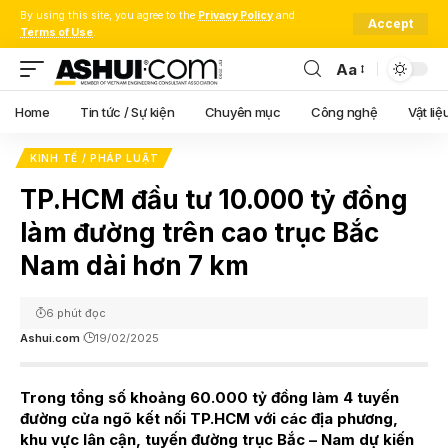
By using this site, you agree to the
Privacy Policy
and
Accept
Terms of Use
.
Aa
Font
Resizer
Home
Tin tức / Sự kiện
Chuyên mục
Công nghệ
Vật liệ
KINH TẾ / PHÁP LUẬT
TP.HCM đầu tư 10.000 tỷ đồng
làm đường trên cao trục Bắc
Nam dài hơn 7 km
6 phút đọc
Ashui.com
19/02/2025
Trong tổng số khoảng 60.000 tỷ đồng làm 4 tuyến
đường cửa ngõ kết nối TP.HCM với các địa phương,
khu vực lân cận, tuyến đường trục Bắc – Nam dự kiến