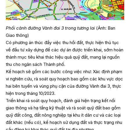
Phối cảnh đường Vành đai 3 trong tương lai
(Ảnh: Ban
Giao thông)
Có phương án thúc đẩy việc thu hồi đất, thực hiện thủ tục
về đầu tư xây dựng để các dự án được triển khai, sớm hoàn
thành mục tiêu khai thác hiệu quả quỹ đất, mang lại nguồn
thu cho ngân sách Thành phố.
Kế hoạch sẽ gồm các bước công việc như: Xác định phạm
vi nghiên cứu, rà soát quy hoạch bao gồm các khu vực dọc
hai bên tuyến và vùng phụ cận của đường Vành đai 3, thực
hiện trong tháng 10/2023.
Triển khai rà soát quy hoạch, đánh giá hiện trạng kết nối
giao thông và hạ tầng kỹ thuật và rà soát quỹ đất bao gồm
quỹ đất công, đất nông nghiệp tại khu ít dân cư và các loại
đất khác (nếu có), kế hoạch sử dụng đất và thực trạng nhu
cầu đăng ký khai thác quỹ đất tại địa phương.