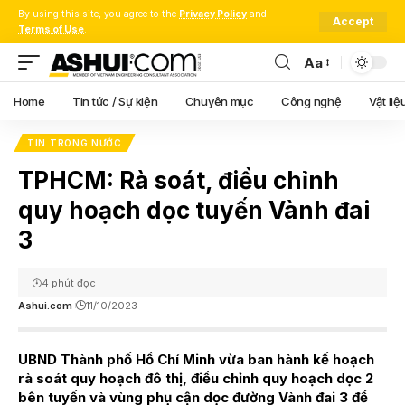
By using this site, you agree to the
Privacy Policy
and
Accept
Terms of Use
.
Aa
Font
Resizer
Home
Tin tức / Sự kiện
Chuyên mục
Công nghệ
Vật liệ
TIN TRONG NƯỚC
TPHCM: Rà soát, điều chỉnh
quy hoạch dọc tuyến Vành đai
3
4 phút đọc
Ashui.com
11/10/2023
UBND Thành phố Hồ Chí Minh vừa ban hành kế hoạch
rà soát quy hoạch đô thị, điều chỉnh quy hoạch dọc 2
bên tuyến và vùng phụ cận dọc đường Vành đai 3 để