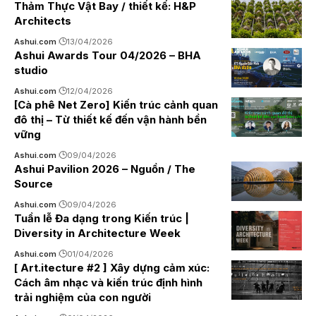
Thảm Thực Vật Bay / thiết kế: H&P
Architects
Ashui.com
13/04/2026
Ashui Awards Tour 04/2026 – BHA
studio
Ashui.com
12/04/2026
[Cà phê Net Zero] Kiến trúc cảnh quan
đô thị – Từ thiết kế đến vận hành bền
vững
Ashui.com
09/04/2026
Ashui Pavilion 2026 – Nguồn / The
Source
Ashui.com
09/04/2026
Tuần lễ Đa dạng trong Kiến trúc |
Diversity in Architecture Week
Ashui.com
01/04/2026
[ Art.itecture #2 ] Xây dựng cảm xúc:
Cách âm nhạc và kiến trúc định hình
trải nghiệm của con người