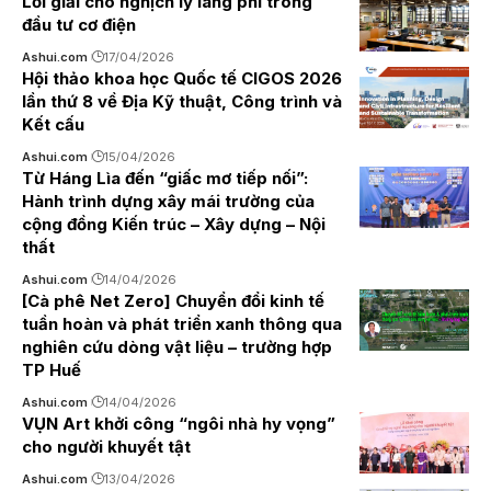
Lời giải cho nghịch lý lãng phí trong
đầu tư cơ điện
Ashui.com
17/04/2026
Hội thảo khoa học Quốc tế CIGOS 2026
lần thứ 8 về Địa Kỹ thuật, Công trình và
Kết cấu
Ashui.com
15/04/2026
Từ Háng Lìa đến “giấc mơ tiếp nối”:
Hành trình dựng xây mái trường của
cộng đồng Kiến trúc – Xây dựng – Nội
thất
Ashui.com
14/04/2026
[Cà phê Net Zero] Chuyển đổi kinh tế
tuần hoàn và phát triển xanh thông qua
nghiên cứu dòng vật liệu – trường hợp
TP Huế
Ashui.com
14/04/2026
VỤN Art khởi công “ngôi nhà hy vọng”
cho người khuyết tật
Ashui.com
13/04/2026