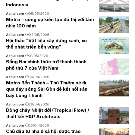
Indonesia
Ashui.com
05/05/2026
Metro – công cụ kiến tạo đô thị với tầm
nhìn 100 năm
Ashui.com
04/05/2026
Hội thảo “Vật liệu xây dựng xanh, xu
thế phát triển bền vững”
Ashui.com
01/05/2026
Đồng Nai chính thức trở thành thành
phố thứ 7 của Việt Nam
Ashui.com
30/04/2026
Metro Bến Thành – Thủ Thiêm sẽ đi
qua đáy sông Sài Gòn để kết nối sân
bay Long Thành
Ashui.com
29/04/2026
Dòng chảy Nhiệt đới (Tropical Flow) /
thiết kế: H&P Architects
Ashui.com
25/04/2026
Chủ đầu tư nhà ở xã hội được trao