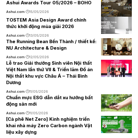
Ashui Awards Tour 05/2026 – BOHO
Ashui.com
15/05/2026
TOSTEM Asia Design Award chính
thức khởi động mùa giải 2026
Ashui.com
13/05/2026
The Running Bean Bến Thành / thiết kế:
NU Architecture & Design
Ashui.com
12/05/2026
Lễ trao Giải thưởng Sinh viên Nội thất
Việt Nam lần thứ VII & Triển lãm Đồ án
Nội thất khu vực Châu Á – Thái Bình
Dương
Ashui.com
11/05/2026
Chuẩn mực ESG dẫn dắt xu hướng bất
động sản mới
Ashui.com
11/05/2026
[Cà phê Net Zero] Kinh nghiệm triển
khai nhà máy Zero Carbon ngành Vật
liệu xây dựng