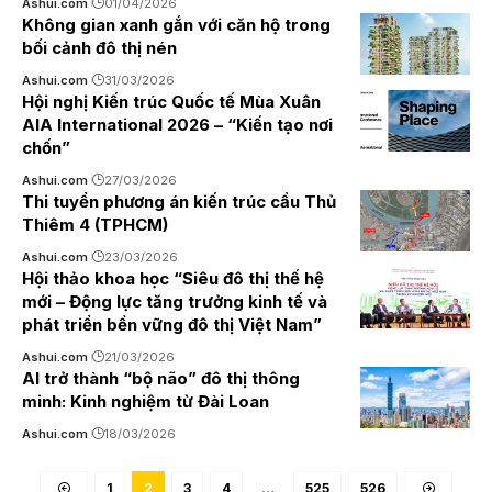
Ashui.com
01/04/2026
Không gian xanh gắn với căn hộ trong
bối cảnh đô thị nén
Ashui.com
31/03/2026
Hội nghị Kiến trúc Quốc tế Mùa Xuân
AIA International 2026 – “Kiến tạo nơi
chốn”
Ashui.com
27/03/2026
Thi tuyển phương án kiến trúc cầu Thủ
Thiêm 4 (TPHCM)
Ashui.com
23/03/2026
Hội thảo khoa học “Siêu đô thị thế hệ
mới – Động lực tăng trưởng kinh tế và
phát triển bền vững đô thị Việt Nam”
Ashui.com
21/03/2026
AI trở thành “bộ não” đô thị thông
minh: Kinh nghiệm từ Đài Loan
Ashui.com
18/03/2026
1
2
3
4
…
525
526