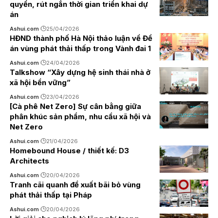
quyền, rút ngắn thời gian triển khai dự
án
Ashui.com
25/04/2026
HĐND thành phố Hà Nội thảo luận về Đề
án vùng phát thải thấp trong Vành đai 1
Ashui.com
24/04/2026
Talkshow “Xây dựng hệ sinh thái nhà ở
xã hội bền vững”
Ashui.com
23/04/2026
[Cà phê Net Zero] Sự cân bằng giữa
phân khúc sản phẩm, nhu cầu xã hội và
Net Zero
Ashui.com
21/04/2026
Homebound House / thiết kế: D3
Architects
Ashui.com
20/04/2026
Tranh cãi quanh đề xuất bãi bỏ vùng
phát thải thấp tại Pháp
Ashui.com
20/04/2026