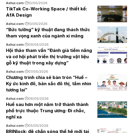
Ashui.com
10/05/2026
TikTak Co-Working Space / thiết kế:
AfA Design
Ashui.com
10/05/2026
“Bức tường” kỹ thuật đang thách thức
tham vọng xanh của ngành xi măng
Ashui.com
09/05/2026
Hội thảo tham vấn “Đánh giá tiềm năng
và cơ hội phát triển thị trường vật liệu
gỗ kỹ thuật trong xây dựng”
Ashui.com
07/05/2026
Chương trình chia sẻ bàn tròn “Huế –
Ký ức kinh đô, bản sắc đô thị, tầm nhìn
tương lai”
Ashui.com
06/05/2026
Huế sau hơn một năm trở thành thành
phố trực thuộc Trung ương: Đi chắc,
nghĩ xa
Ashui.com
05/05/2026
BRINlock: đê chắn sóng thế hệ mới tại