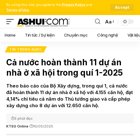
By using this site, you agree to the
Privacy Policy
and
Accept
Terms of Use
.
Aa
Font
Resizer
Home
Tin tức / Sự kiện
Chuyên mục
Công nghệ
Vật liệ
TIN TRONG NƯỚC
Cả nước hoàn thành 11 dự án
nhà ở xã hội trong quí 1-2025
Theo báo cáo của Bộ Xây dựng, trong quí 1, cả nước
đã hoàn thành 11 dự án nhà ở xã hộ với 4.155 căn hộ, đạt
4,14% chỉ tiêu cả năm do Thủ tướng giao và cấp phép
xây dựng cho 8 dự án với 12.650 căn hộ.
5 phút đọc
KTSG Online
16/05/2025