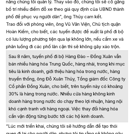
năng chúng tôi quản lý. Thay vào đó, chúng tôi sẽ cố gắng
bố trí nhiều điểm đỗ xe theo giá quy định của UBND thành
phố để phục vụ người dân”, ông Thủy cam kết.
Trao đổi với phóng viên, ông Vũ Văn Viện, Chủ tịch quận
Hoàn Kiếm, cho biết, các tuyến được đề xuất là phố đi bộ
có lưu lượng phương tiện qua lại không lớn, nếu cấm xe và
phân luồng đi các phố lân cận thì sẽ không gây xáo trộn.
Sau 8 năm, tuyến phố đi bộ Hàng Đào – Đồng Xuân vẫn
bán nhiều hàng hóa Trung Quốc, hàng nhái, trong khi mục
tiêu là kinh doanh, giới thiệu hàng hóa trong nước, hàng
truyền thống, ông Đỗ Xuân Thủy, Tổng giám đốc Công ty
Cổ phần Đồng Xuân, cho biết, trên tuyến này có khoảng
30% là hàng trong nước. Nhiều cửa hàng không kinh
doanh hàng trong nước do chạy theo lợi nhuận, hàng nội
khó cạnh tranh với hàng ngoại. Việc thay đổi hàng hóa
cần vận động từng bước tới các hộ kinh doanh.
“Lúc mới triển khai, chúng tôi sẽ hướng dẫn để tạo thói
quen đi lại cho người dân, nhưng tôi tin rằng sẽ không gây