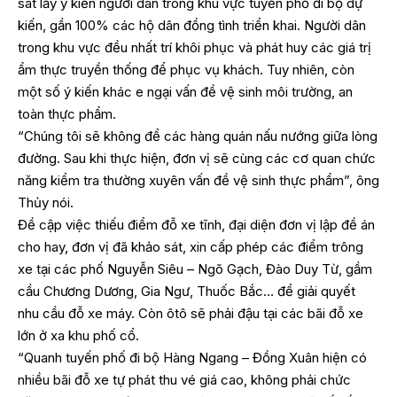
sát lấy ý kiến người dân trong khu vực tuyến phố đi bộ dự
kiến, gần 100% các hộ dân đồng tình triển khai. Người dân
trong khu vực đều nhất trí khôi phục và phát huy các giá trị
ẩm thực truyền thống để phục vụ khách. Tuy nhiên, còn
một số ý kiến khác e ngại vấn đề vệ sinh môi trường, an
toàn thực phẩm.
“Chúng tôi sẽ không để các hàng quán nấu nướng giữa lòng
đường. Sau khi thực hiện, đơn vị sẽ cùng các cơ quan chức
năng kiểm tra thường xuyên vấn đề vệ sinh thực phẩm”, ông
Thủy nói.
Đề cập việc thiếu điểm đỗ xe tĩnh, đại diện đơn vị lập đề án
cho hay, đơn vị đã khảo sát, xin cấp phép các điểm trông
xe tại các phố Nguyễn Siêu – Ngõ Gạch, Đào Duy Từ, gầm
cầu Chương Dương, Gia Ngư, Thuốc Bắc… để giải quyết
nhu cầu đỗ xe máy. Còn ôtô sẽ phải đậu tại các bãi đỗ xe
lớn ở xa khu phố cổ.
“Quanh tuyến phố đi bộ Hàng Ngang – Đồng Xuân hiện có
nhiều bãi đỗ xe tự phát thu vé giá cao, không phải chức