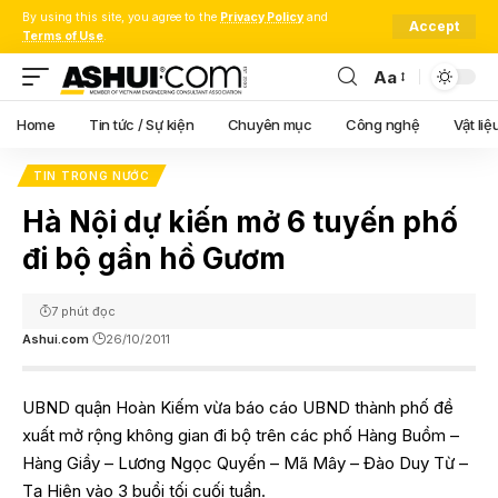
By using this site, you agree to the
Privacy Policy
and
Accept
Terms of Use
.
Aa
Font
Resizer
Home
Tin tức / Sự kiện
Chuyên mục
Công nghệ
Vật liệ
TIN TRONG NƯỚC
Hà Nội dự kiến mở 6 tuyến phố
đi bộ gần hồ Gươm
7 phút đọc
Ashui.com
26/10/2011
UBND quận Hoàn Kiếm vừa báo cáo UBND thành phố đề
xuất mở rộng không gian đi bộ trên các phố Hàng Buồm –
Hàng Giầy – Lương Ngọc Quyến – Mã Mây – Đào Duy Từ –
Tạ Hiện vào 3 buổi tối cuối tuần.