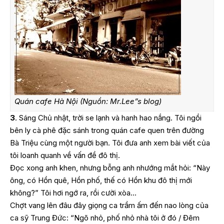
Quán cafe Hà Nội (Nguồn: Mr.Lee”s blog)
3
. Sáng Chủ nhật, trời se lạnh và hanh hao nắng. Tôi ngồi
bên ly cà phê đặc sánh trong quán cafe quen trên đường
Bà Triệu cùng một người bạn. Tôi đưa anh xem bài viết của
tôi loanh quanh về vấn đề đô thị.
Đọc xong anh khen, nhưng bỗng anh nhướng mắt hỏi: “Này
ông, có Hồn quê, Hồn phố, thế có Hồn khu đô thị mới
không?” Tôi hơi ngớ ra, rồi cười xòa…
Chợt vang lên đâu đây giọng ca trầm ấm đến nao lòng của
ca sỹ Trung Đức: “Ngõ nhỏ, phố nhỏ nhà tôi ở đó / Đêm