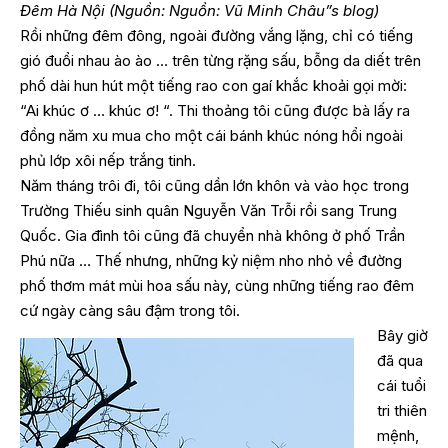
Đêm Hà Nội (Nguồn: Nguồn: Vũ Minh Châu”s blog)
Rồi những đêm đông, ngoài đường vắng lặng, chỉ có tiếng
gió đuổi nhau ào ào … trên từng rặng sấu, bỗng da diết trên
phố dài hun hút một tiếng rao con gaí khắc khoải gọi mời:
“Ai khúc ơ … khúc ơ! “. Thi thoảng tôi cũng được bà lấy ra
đồng năm xu mua cho một cái bánh khúc nóng hổi ngoài
phủ lớp xôi nếp trắng tinh.
Năm tháng trôi đi, tôi cũng dần lớn khôn và vào học trong
Trường Thiếu sinh quân Nguyễn Văn Trỗi rồi sang Trung
Quốc. Gia đình tôi cũng đã chuyển nhà không ở phố Trần
Phú nữa … Thế nhưng, những kỷ niệm nho nhỏ về đường
phố thơm mát mùi hoa sấu này, cùng những tiếng rao đêm
cứ ngày càng sâu đậm trong tôi.
Bây giờ
đã qua
cái tuổi
tri thiên
mệnh,