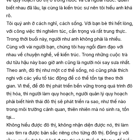
biết nhau đã lâu, lại cùng là kiến trúc sư nên tôi hiểu anh khá
rõ.
Tôi quý anh ở cách nghĩ, cách sống. Với bạn bè thì hết lòng,
với công việc thì nghiêm túc, cẩn trọng và rất trung thực.
Trong thời buổi này, người như anh không phải là nhiều.
Cùng với vài người bạn, chúng tôi hay ngồi đàm đạo với
nhau về chuyện nghề, về kiến trúc. Trong những cuộc trà
dư tửu hậu này bao giờ anh cũng là người nói say sưa nhất.
Theo anh, đô thị như một cơ thể sống, nó cũng phải thích
nghi với các yếu tố tác động để có thể tồn tại theo thời
gian. Vì thế, để đô thị phát triển bền vững trong quá trình đô
thị hóa, thì người làm quy hoạch, người quản lý quy hoạch
phải biết hình thái đô thị sẽ phát triển ra sao, như thế nào
trong môi trường cảnh quan, thiên nhiên mà nó sinh ra, tồn
tại…
Không hiểu được đô thị, không nhận diện được nó, thì làm
sao tìm ra được bản sắc riêng cho từng đô thị. Đồng ý với