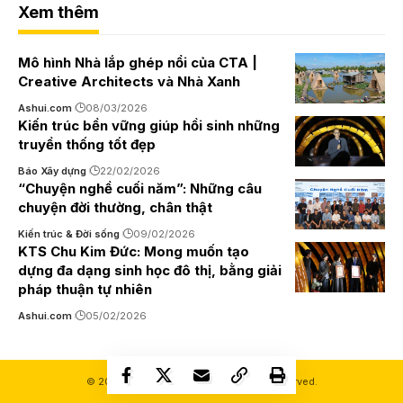
Xem thêm
Mô hình Nhà lắp ghép nổi của CTA |
Creative Architects và Nhà Xanh
Ashui.com
08/03/2026
Kiến trúc bền vững giúp hồi sinh những
truyền thống tốt đẹp
Báo Xây dựng
22/02/2026
“Chuyện nghề cuối năm”: Những câu
chuyện đời thường, chân thật
Kiến trúc & Đời sống
09/02/2026
KTS Chu Kim Đức: Mong muốn tạo
dựng đa dạng sinh học đô thị, bằng giải
pháp thuận tự nhiên
Ashui.com
05/02/2026
© 2000-2026 Ashui.com. All Rights Reserved.