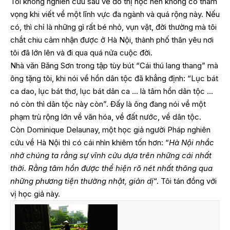
Tôi không nghiên cứu sâu về đô thị học nên không có tham
vọng khi viết về một lĩnh vực đa ngành và quá rộng này. Nếu
có, thì chỉ là những gì rất bé nhỏ, vụn vặt, đời thường mà tôi
chắt chiu cảm nhận được ở Hà Nội, thành phố thân yêu nơi
tôi đã lớn lên và đi qua quá nửa cuộc đời.
Nhà văn Băng Sơn trong tập tùy bút “Cái thú lang thang” mà
ông tặng tôi, khi nói về hồn dân tộc đã khẳng định: “Lục bát
ca dao, lục bát thơ, lục bát dân ca … là tâm hồn dân tộc …
nó còn thì dân tộc này còn”. Đấy là ông đang nói về một
phạm trù rộng lớn về văn hóa, về đất nước, về dân tộc.
Còn Dominique Delaunay, một học giả người Pháp nghiên
cứu về Hà Nội thì có cái nhìn khiêm tốn hơn: “
Hà Nội nhắc
nhở chúng ta rằng sự vĩnh cửu dựa trên những cái nhất
thời. Rằng tâm hồn được thể hiện rõ nét nhất thông qua
những phương tiện thường nhật, giản dị
“. Tôi tán đồng với
vị học giả này.