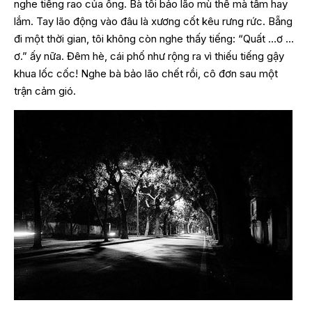
nghe tiếng rao của ông. Bà tôi bảo lão mù thế mà tẩm hay
lắm. Tay lão động vào đâu là xương cốt kêu rưng rức. Bẵng
đi một thời gian, tôi không còn nghe thấy tiếng: “Quất …ơ …
ơ.” ấy nữa. Đêm hè, cái phố như rộng ra vì thiếu tiếng gậy
khua lốc cốc! Nghe bà bảo lão chết rồi, cô đơn sau một
trận cảm gió.