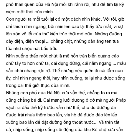
phố thân quen của Hà Nội mỗi khi rảnh rỗi, như để tìm lại kỷ
niệm một thời của mình.
Con người ta mỗi tuổi lại có một cách nhìn khác. Với tôi, giờ
chỉ thích nhìn ngang, bởi nhìn lên cao lại thấy tức mắt, vì sự
lộn xộn vô lối của thứ kiến trúc thời mở cửa. Những đường
dây điện, điện thoại … chằng chịt, những dàn ăng ten tua
tủa như chọc nát bầu trời.
Nhìn xuống thấp một chút là mê hồn trận biển quảng cáo
chữ tây to hơn chữ ta, cái dựng đứng, cái nằm ngang … mầu
sắc chói chang rực rỡ. Thế nhưng nếu quên đi cái tầm cao
ấy, chỉ nhìn ngang thôi, hay nhìn xuống, ta lại như được sống
trong cái thế giới thực của mình.
Những con phố của Hà Nội xưa vẫn thế, chẳng to ra mà
cũng chẳng bé đi. Cái mạng lưới đường ô cờ mà người Pháp
vạch ra đầu thế kỷ trước vẫn như thế, cho dù đường đã
được trải nhựa thêm bao lần, vỉa hè đã được đào lên lấp
xuống bao lần để đặt đường ống thoát nước… Và trên tất
cả, nhịp sống, nhịp sống sôi động của khu Kẻ chợ xưa vẫn