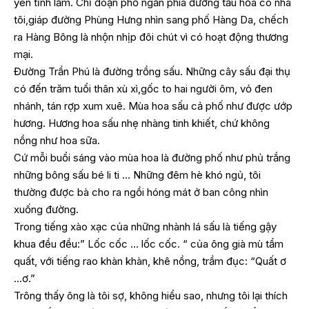
yên tĩnh lắm. Chỉ đoạn phố ngắn phía đường tầu hỏa có nhà
tôi,giáp đường Phùng Hưng nhìn sang phố Hàng Da, chếch
ra Hàng Bông là nhộn nhịp đôi chút vì có hoạt động thương
mại.
Đường Trần Phú là đường trồng sấu. Những cây sấu đại thụ
có đến trăm tuổi thân xù xì,gốc to hai người ôm, vỏ đen
nhánh, tán rợp xum xuê. Mùa hoa sấu cả phố như được ướp
hương. Hương hoa sấu nhẹ nhàng tinh khiết, chứ không
nồng như hoa sữa.
Cứ mỗi buổi sáng vào mùa hoa là đường phố như phủ trắng
những bông sấu bé li ti … Những đêm hè khó ngủ, tôi
thường được bà cho ra ngồi hóng mát ở ban công nhìn
xuống đường.
Trong tiếng xào xạc của những nhành lá sấu là tiếng gậy
khua đều đều:” Lốc cốc … lốc cốc. “ của ông già mù tẩm
quất, với tiếng rao khàn khàn, khê nồng, trầm đục: “Quất ơ
…ơ.”
Trông thấy ông là tôi sợ, không hiểu sao, nhưng tôi lại thích