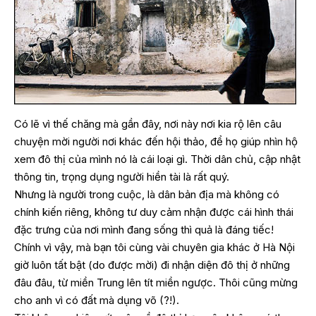
Có lẽ vì thế chăng mà gần đây, nơi này nơi kia rộ lên câu
chuyện mời người nơi khác đến hội thảo, để họ giúp nhìn hộ
xem đô thị của mình nó là cái loại gì. Thời dân chủ, cập nhật
thông tin, trọng dụng người hiền tài là rất quý.
Nhưng là người trong cuộc, là dân bản địa mà không có
chính kiến riêng, không tư duy cảm nhận được cái hình thái
đặc trưng của nơi mình đang sống thì quả là đáng tiếc!
Chính vì vậy, mà bạn tôi cùng vài chuyên gia khác ở Hà Nội
giờ luôn tất bật (do được mời) đi nhận diện đô thị ở những
đâu đâu, từ miền Trung lên tít miền ngược. Thôi cũng mừng
cho anh vì có đất mà dụng võ (?!).