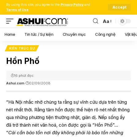
By using this site, you agree to the
Privacy Policy
and
Accept
Terms of Use
.
Aa
Font
Resizer
Home
Tin tức / Sự kiện
Chuyên mục
Công nghệ
Vật liệ
KIẾN TRÚC SƯ
Hồn Phố
16 phút đọc
Ashui.com
02/09/2008
“Hà Nội nhắc nhở chúng ta rằng sự vĩnh cửu dựa trên từng
nét nhất thời. Rằng tâm hồn được thể hiện rõ nét nhất thông
qua những phương tiện thường nhật, giản dị. Nếp sống ấy
đã trở thành nét văn hoá, còn được gọi là “Hồn Phố”…
“
Cái cần bảo tồn nơi đây không phải là bảo tồn những