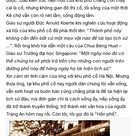
được. Dẫu kiến trúc hiện hữu của khu phố chẳng còn mấy
cái là cổ, nhưng không gian đô thị cổ, lối sống của một thời
Kẻ chợ vẫn còn rõ nét lắm, sống động lắm.
Giáo sư người Đức Arnold Koerte khi nghiên cứu hoạt động
xã hội của khu phố cổ đã phải thốt lên: “
Thành phố này
không cần đến bất cứ một mẹo vặt nào để tái tạo lịch sử
…
”. Rồi ông khôi hài dẫn một câu của Chua Beng Huat –
Giáo sư Trường đại học Singapore: “
Một ngày nào đó có
thể chúng ta sẽ phải trả tiền cho những con người trên
đường phố này để hàng ngày họ tái hiện lịch sử
.”
Xin cám ơn tình cảm của ông với khu phố cổ Hà Nội. Nhưng
thưa ông, tại khu phố cổ này người dân chúng tôi vẫn sống,
vẫn sinh hoạt và buôn bán cũng chẳng phải là để tái hiện lại
lịch sử đâu, mà đơn giản chỉ là cách sống ấy, nếp sống ấy
đã trở thành truyền thống, trở thành nét văn hóa của người
Tràng An hôm nay rồi. Còn tôi, tôi gọi đó là “Hồn phố”.