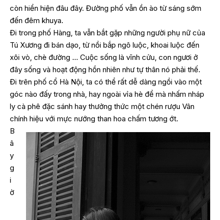
còn hiển hiện đâu đây. Đường phố vẫn ồn ào từ sáng sớm
đến đêm khuya.
Đi trong phố Hàng, ta vẫn bắt gặp những người phụ nữ của
Tú Xương đi bán dạo, từ nồi bắp ngô luộc, khoai luộc đến
xôi vò, chè đường … Cuộc sống là vĩnh cửu, con ngươi ở
đây sống và hoạt động hồn nhiên như tự thân nó phải thế.
Đi trên phố cổ Hà Nội, ta có thể rất dễ dàng ngồi vào một
góc nào đấy trong nhà, hay ngoài vỉa hè để mà nhấm nháp
ly cà phê đặc sánh hay thưởng thức một chén rượu Vân
chính hiệu với mực nướng than hoa chấm tương ớt.
B
â
y
g
i
ờ