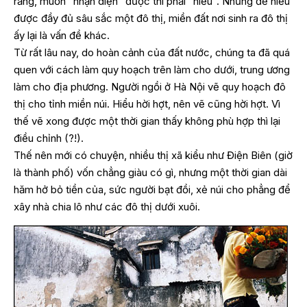
rằng, muốn “nhận diện” được thì phải “hiểu”. Nhưng để hiểu
được đầy đủ sâu sắc một đô thị, miền đất nơi sinh ra đô thị
ấy lại là vấn đề khác.
Từ rất lâu nay, do hoàn cảnh của đất nước, chúng ta đã quá
quen với cách làm quy hoạch trên làm cho dưới, trung ương
làm cho địa phương. Người ngồi ở Hà Nội vẽ quy hoạch đô
thị cho tỉnh miền núi. Hiểu hời hợt, nên vẽ cũng hời hợt. Vì
thế vẽ xong được một thời gian thấy không phù hợp thì lại
điều chỉnh (?!).
Thế nên mới có chuyện, nhiều thị xã kiểu như Điện Biên (giờ
là thành phố) vốn chẳng giàu có gì, nhưng một thời gian dài
hăm hở bỏ tiền của, sức người bạt đồi, xẻ núi cho phẳng để
xây nhà chia lô như các đô thị dưới xuôi.