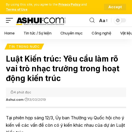
By using this site, you agree to the
Privacy Policy
and
Accept
Terms of Use
.
Aa
Font
Resizer
Home
Tin tức / Sự kiện
Chuyên mục
Công nghệ
Vật liệ
TIN TRONG NƯỚC
Luật Kiến trúc: Yêu cầu làm rõ
vai trò nhạc trưởng trong hoạt
động kiến trúc
4 phút đọc
Ashui.com
13/03/2019
Tại phiên họp sáng 12/3, Ủy ban Thường vụ Quốc hội cho ý
kiến về các vấn đề còn có ý kiến khác nhau của dự án Luật