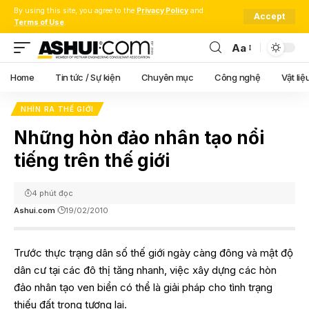
By using this site, you agree to the
Privacy Policy
and
Accept
Terms of Use
.
Aa
Font
Resizer
Home
Tin tức / Sự kiện
Chuyên mục
Công nghệ
Vật liệ
NHÌN RA THẾ GIỚI
Những hòn đảo nhân tạo nổi
tiếng trên thế giới
4 phút đọc
Ashui.com
19/02/2010
Trước thực trạng dân số thế giới ngày càng đông và mật độ
dân cư tại các đô thị tăng nhanh, việc xây dựng các hòn
đảo nhân tạo ven biển có thể là giải pháp cho tình trạng
thiếu đất trong tương lai.