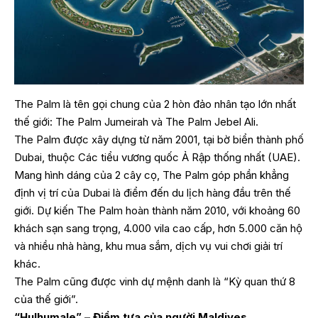
The Palm là tên gọi chung của 2 hòn đảo nhân tạo lớn nhất
thế giới: The Palm Jumeirah và The Palm Jebel Ali.
The Palm được xây dựng từ năm 2001, tại bờ biển thành phố
Dubai, thuộc Các tiểu vương quốc Ả Rập thống nhất (UAE).
Mang hình dáng của 2 cây cọ, The Palm góp phần khẳng
định vị trí của Dubai là điểm đến du lịch hàng đầu trên thế
giới. Dự kiến The Palm hoàn thành năm 2010, với khoảng 60
khách sạn sang trọng, 4.000 vila cao cấp, hơn 5.000 căn hộ
và nhiều nhà hàng, khu mua sắm, dịch vụ vui chơi giải trí
khác.
The Palm cũng được vinh dự mệnh danh là “Kỳ quan thứ 8
của thế giới”.
“Hulhumale” – Điểm tựa của người Maldives