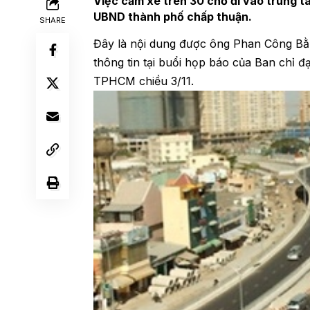
Việc cấm xe trên 30 chỗ đi vào trung t
UBND thành phố chấp thuận.
SHARE
Đây là nội dung được ông Phan Công B
thông tin tại buổi họp báo của Ban chỉ đ
TPHCM chiều 3/11.