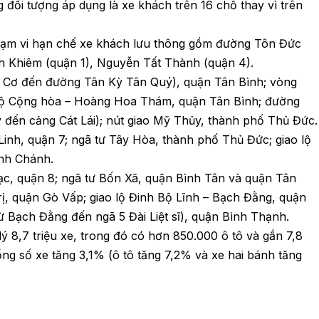
đối tượng áp dụng là xe khách trên 16 chỗ thay vì trên
phạm vi hạn chế xe khách lưu thông gồm đường Tôn Đức
 Khiêm (quận 1), Nguyễn Tất Thành (quận 4).
 Cơ đến đường Tân Kỳ Tân Quý), quận Tân Bình; vòng
 lộ Cộng hòa – Hoàng Hoa Thám, quận Tân Bình; đường
đến cảng Cát Lái); nút giao Mỹ Thủy, thành phố Thủ Đức.
nh, quận 7; ngã tư Tây Hòa, thành phố Thủ Đức; giao lộ
ình Chánh.
c, quận 8; ngã tư Bốn Xã, quận Bình Tân và quận Tân
ị, quận Gò Vấp; giao lộ Đinh Bộ Lĩnh – Bạch Đằng, quận
 Bạch Đằng đến ngã 5 Đài Liệt sĩ), quận Bình Thạnh.
 8,7 triệu xe, trong đó có hơn 850.000 ô tô và gần 7,8
tổng số xe tăng 3,1% (ô tô tăng 7,2% và xe hai bánh tăng