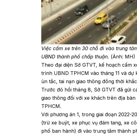
Việc cấm xe trên 30 chỗ đi vào trung tâ
UBND thành phố chấp thuận.
(Ảnh: MH)
Theo đại diện Sở GTVT, kế hoạch cấm x
trình UBND TPHCM vào tháng 11 và dự ki
ùn tắc, tai nạn giao thông đồng thời khắ
Trước đó hồi tháng 8, Sở GTVT đã gửi cá
giao thông đối với xe khách trên địa bàn
TPHCM.
Với phương án 1, trong giai đoạn 2022-
(trừ xe buýt, xe phục vụ đám tang, xe cô
phố ban hành) đi vào trung tâm thành ph