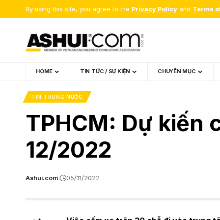
By using this site, you agree to the
Privacy Policy
and
Terms o
HOME
TIN TỨC / SỰ KIỆN
CHUYÊN MỤC
TIN TRONG NƯỚC
TPHCM: Dự kiến c
12/2022
Ashui.com
05/11/2022