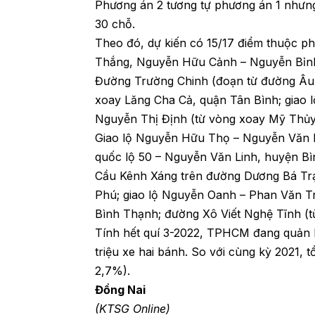
Phương án 2 tương tự phương án 1 nhưng 
30 chỗ.
Theo đó, dự kiến có 15/17 điểm thuộc 
Thắng, Nguyễn Hữu Cảnh – Nguyễn Bỉnh
Đường Trường Chinh (đoạn từ đường Âu
xoay Lăng Cha Cả, quận Tân Bình; giao
Nguyễn Thị Định (từ vòng xoay Mỹ Thủy 
Giao lộ Nguyễn Hữu Thọ – Nguyễn Văn Li
quốc lộ 50 – Nguyễn Văn Linh, huyện B
Cầu Kênh Xáng trên đường Dương Bá Trạ
Phú; giao lộ Nguyễn Oanh – Phan Văn Tr
Bình Thạnh; đường Xô Viết Nghệ Tĩnh (từ
Tính hết quí 3-2022, TPHCM đang quản lý
triệu xe hai bánh. So với cùng kỳ 2021, 
2,7%).
Đồng Nai
(KTSG Online)