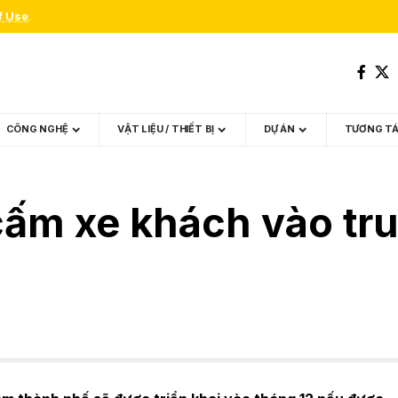
f Use
.
CÔNG NGHỆ
VẬT LIỆU / THIẾT BỊ
DỰ ÁN
TƯƠNG T
ấm xe khách vào tru