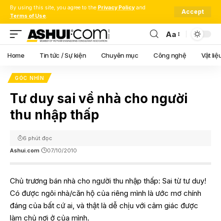
By using this site, you agree to the
Privacy Policy
and
Accept
Terms of Use
.
Aa
Font
Resizer
Home
Tin tức / Sự kiện
Chuyên mục
Công nghệ
Vật liệ
GÓC NHÌN
Tư duy sai về nhà cho người
thu nhập thấp
6 phút đọc
Ashui.com
07/10/2010
Chủ trương bán nhà cho người thu nhập thấp: Sai từ tư duy!
Có được ngôi nhà/căn hộ của riêng mình là ước mơ chính
đáng của bất cứ ai, và thật là dễ chịu với cảm giác được
làm chủ nơi ở của mình.