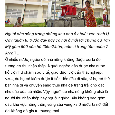
Người dân sống trong những khu nhà ổ chuột ven rạch Ụ
Cây (quận 8) trước đây nay có nơi ở mới tại chung cư Tân
Mỹ gồm 600 căn hộ (36m2/căn) nằm ở trung tâm quận 7.
Ảnh: TL
Ở nhiều nước, người có nhà riêng không được coi là đối
tượng có thu nhập thấp. Người nghèo cần được nhà nước
hỗ trợ như chăm sóc y tế, giáo dục, trợ cấp thất nghiệp,
v.v…, dù họ có kiếm được ít tiền đến đâu đi nữa, vì họ có thể
bán nhà đi và chuyển sang thuê nhà để trang trải cho các
nhu cầu của cá nhân. Vậy, người có nhà riêng không phải là
người thu nhập thấp hay người nghèo. Xin không bao gồm
các khu vực nông thôn, vùng sâu vùng xa ở nước ta nơi đất
đai không có giá trị thương mại.