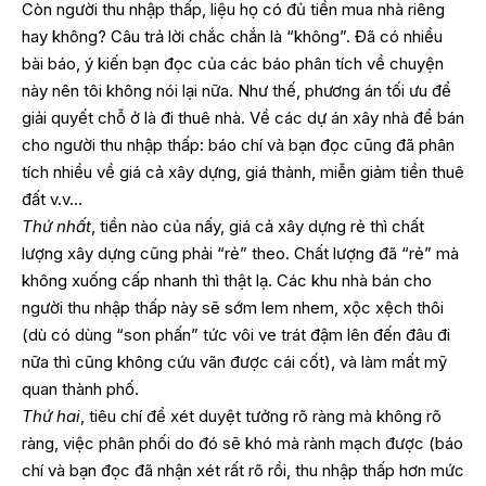
Còn người thu nhập thấp, liệu họ có đủ tiền mua nhà riêng
hay không? Câu trả lời chắc chắn là “không”. Đã có nhiều
bài báo, ý kiến bạn đọc của các báo phân tích về chuyện
này nên tôi không nói lại nữa. Như thế, phương án tối ưu để
giải quyết chỗ ở là đi thuê nhà. Về các dự án xây nhà để bán
cho người thu nhập thấp: báo chí và bạn đọc cũng đã phân
tích nhiều về giá cả xây dựng, giá thành, miễn giảm tiền thuê
đất v.v…
Thứ nhất
, tiền nào của nấy, giá cả xây dựng rẻ thì chất
lượng xây dựng cũng phải “rẻ” theo. Chất lượng đã “rẻ” mà
không xuống cấp nhanh thì thật lạ. Các khu nhà bán cho
người thu nhập thấp này sẽ sớm lem nhem, xộc xệch thôi
(dù có dùng “son phấn” tức vôi ve trát đậm lên đến đâu đi
nữa thì cũng không cứu vãn được cái cốt), và làm mất mỹ
quan thành phố.
Thứ hai
, tiêu chí để xét duyệt tưởng rõ ràng mà không rõ
ràng, việc phân phối do đó sẽ khó mà rành mạch được (báo
chí và bạn đọc đã nhận xét rất rõ rồi, thu nhập thấp hơn mức