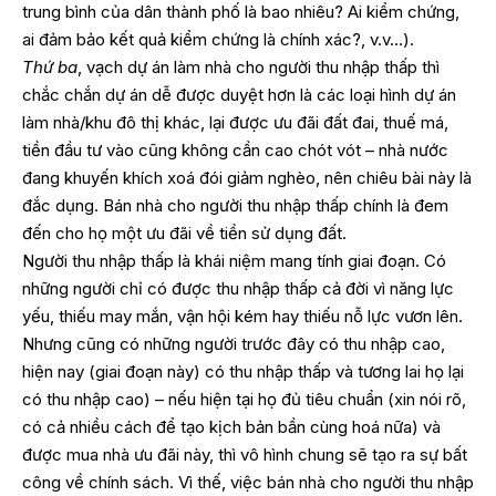
trung bình của dân thành phố là bao nhiêu? Ai kiểm chứng,
ai đảm bảo kết quả kiểm chứng là chính xác?, v.v…).
Thứ ba
, vạch dự án làm nhà cho người thu nhập thấp thì
chắc chắn dự án dễ được duyệt hơn là các loại hình dự án
làm nhà/khu đô thị khác, lại được ưu đãi đất đai, thuế má,
tiền đầu tư vào cũng không cần cao chót vót – nhà nước
đang khuyến khích xoá đói giảm nghèo, nên chiêu bài này là
đắc dụng. Bán nhà cho người thu nhập thấp chính là đem
đến cho họ một ưu đãi về tiền sử dụng đất.
Người thu nhập thấp là khái niệm mang tính giai đoạn. Có
những người chỉ có được thu nhập thấp cả đời vì năng lực
yếu, thiếu may mắn, vận hội kém hay thiếu nỗ lực vươn lên.
Nhưng cũng có những người trước đây có thu nhập cao,
hiện nay (giai đoạn này) có thu nhập thấp và tương lai họ lại
có thu nhập cao) – nếu hiện tại họ đủ tiêu chuẩn (xin nói rõ,
có cả nhiều cách để tạo kịch bản bần cùng hoá nữa) và
được mua nhà ưu đãi này, thì vô hình chung sẽ tạo ra sự bất
công về chính sách. Vì thế, việc bán nhà cho người thu nhập