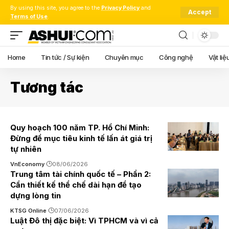
By using this site, you agree to the
Privacy Policy
and
Accept
Terms of Use
.
Home
Tin tức / Sự kiện
Chuyên mục
Công nghệ
Vật liệ
Tương tác
Quy hoạch 100 năm TP. Hồ Chí Minh:
Đừng để mục tiêu kinh tế lấn át giá trị
tự nhiên
VnEconomy
08/06/2026
Trung tâm tài chính quốc tế – Phần 2:
Cần thiết kế thể chế dài hạn để tạo
dựng lòng tin
KTSG Online
07/06/2026
Luật Đô thị đặc biệt: Vì TPHCM và vì cả