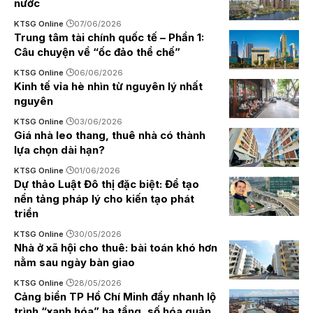
nước
KTSG Online
07/06/2026
Trung tâm tài chính quốc tế – Phần 1:
Câu chuyện về “ốc đảo thể chế”
KTSG Online
06/06/2026
Kinh tế vỉa hè nhìn từ nguyên lý nhất
nguyên
KTSG Online
03/06/2026
Giá nhà leo thang, thuê nhà có thành
lựa chọn dài hạn?
KTSG Online
01/06/2026
Dự thảo Luật Đô thị đặc biệt: Để tạo
nền tảng pháp lý cho kiến tạo phát
triển
KTSG Online
30/05/2026
Nhà ở xã hội cho thuê: bài toán khó hơn
nằm sau ngày bàn giao
KTSG Online
28/05/2026
Cảng biển TP Hồ Chí Minh đẩy nhanh lộ
trình “xanh hóa” hạ tầng, số hóa quản