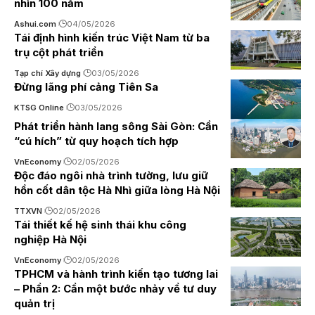
nhìn 100 năm
Ashui.com
04/05/2026
Tái định hình kiến trúc Việt Nam từ ba
trụ cột phát triển
Tạp chí Xây dựng
03/05/2026
Đừng lãng phí cảng Tiên Sa
KTSG Online
03/05/2026
Phát triển hành lang sông Sài Gòn: Cần
“cú hích” từ quy hoạch tích hợp
VnEconomy
02/05/2026
Độc đáo ngôi nhà trình tường, lưu giữ
hồn cốt dân tộc Hà Nhì giữa lòng Hà Nội
TTXVN
02/05/2026
Tái thiết kế hệ sinh thái khu công
nghiệp Hà Nội
VnEconomy
02/05/2026
TPHCM và hành trình kiến tạo tương lai
– Phần 2: Cần một bước nhảy về tư duy
quản trị