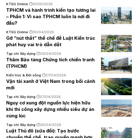
KTSG Online
01/05/2026
TPHCM và hành trình kiến tạo tương lai
– Phần 1: Vì sao TPHCM luôn là nơi đi
đầu?
KTSG Online
30/04/2026
Gỡ “nút thắt” thể chế để Luật Kiến trúc
phát huy vai trò dẫn dắt
Tạp chí Xây dựng
29/04/2026
Thăm Bảo tàng Chứng tích chiến tranh
(TPHCM)
Kiến trúc & Đời sống
27/04/2026
Vận tải xanh ở Việt Nam trong bối cảnh
mới
Tạp chí Xây dựng
27/04/2026
Nguy cơ xung đột nguồn lực hiện hữu
khi thi công xây dựng nhiều siêu dự án
cùng lúc
Tạp chí Xây dựng
26/04/2026
Luật Thủ đô (sửa đổi): Tạo bước
chuyển thể chế, trao quyền mạnh hơn