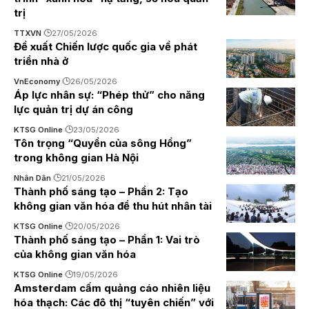
trị
TTXVN
27/05/2026
Đề xuất Chiến lược quốc gia về phát
triển nhà ở
VnEconomy
26/05/2026
Áp lực nhân sự: “Phép thử” cho năng
lực quản trị dự án công
KTSG Online
23/05/2026
Tôn trọng “Quyền của sông Hồng”
trong không gian Hà Nội
Nhân Dân
21/05/2026
Thành phố sáng tạo – Phần 2: Tạo
không gian văn hóa để thu hút nhân tài
KTSG Online
20/05/2026
Thành phố sáng tạo – Phần 1: Vai trò
của không gian văn hóa
KTSG Online
19/05/2026
Amsterdam cấm quảng cáo nhiên liệu
hóa thạch: Các đô thị “tuyên chiến” với