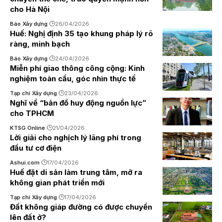
cho Hà Nội
Báo Xây dựng
26/04/2026
Huế: Nghị định 35 tạo khung pháp lý rõ
ràng, minh bạch
Báo Xây dựng
24/04/2026
Miễn phí giao thông công cộng: Kinh
nghiệm toàn cầu, góc nhìn thực tế
Tạp chí Xây dựng
23/04/2026
Nghĩ về “bản đồ huy động nguồn lực”
cho TPHCM
KTSG Online
21/04/2026
Lời giải cho nghịch lý lãng phí trong
đầu tư cơ điện
Ashui.com
17/04/2026
Huế đặt di sản làm trung tâm, mở ra
không gian phát triển mới
Tạp chí Xây dựng
17/04/2026
Đất không giáp đường có được chuyển
lên đất ở?