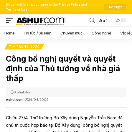
By using this site, you agree to the
Privacy Policy
and
Accept
Terms of Use
.
Aa
Font
Resizer
Home
Tin tức / Sự kiện
Chuyên mục
Công nghệ
Vật liệ
TIN TRONG NƯỚC
Công bố nghị quyết và quyết
định của Thủ tướng về nhà giá
thấp
6 phút đọc
Ashui.com
28/04/2009
Chiều 27/4, Thứ trưởng Bộ Xây dựng Nguyễn Trần Nam đã
chủ trì cuộc họp báo tại Bộ Xây dựng, công bố nghị quyết