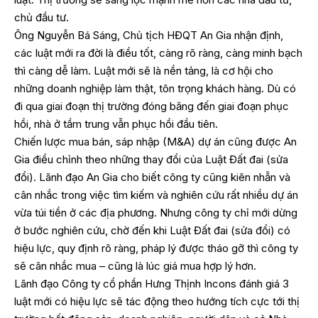
chủ đầu tư.
Ông Nguyễn Bá Sáng, Chủ tịch HĐQT An Gia nhận định,
các luật mới ra đời là điều tốt, càng rõ ràng, càng minh bạch
thì càng dễ làm. Luật mới sẽ là nền tảng, là cơ hội cho
những doanh nghiệp làm thật, tôn trọng khách hàng. Dù có
đi qua giai đoạn thị trường đóng băng đến giai đoạn phục
hồi, nhà ở tầm trung vẫn phục hồi đầu tiên.
Chiến lược mua bán, sáp nhập (M&A) dự án cũng được An
Gia điều chỉnh theo những thay đổi của Luật Đất đai (sửa
đổi). Lãnh đạo An Gia cho biết công ty cũng kiên nhẫn và
cân nhắc trong việc tìm kiếm và nghiên cứu rất nhiều dự án
vừa túi tiền ở các địa phương. Nhưng công ty chỉ mới dừng
ở bước nghiên cứu, chờ đến khi Luật Đất đai (sửa đổi) có
hiệu lực, quy định rõ ràng, pháp lý được tháo gỡ thì công ty
sẽ cân nhắc mua – cũng là lúc giá mua hợp lý hơn.
Lãnh đạo Công ty cổ phần Hưng Thịnh Incons đánh giá 3
luật mới có hiệu lực sẽ tác động theo hướng tích cực tới thị