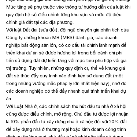
Mức tăng sẽ phụ thuộc vào thông tư hướng dẫn của luật khi
quy định hệ số điều chỉnh từng khu vực và mức độ điều
chỉnh giá đất tại các địa phương.
Với luật Đất đai (sửa đổi), đội ngũ chuyên gia phân tích của
Công ty chứng khoán MB (MBS) đánh giá, các doanh
nghiệp bất động sản lớn, có cơ cấu tài chính lành mạnh để
triển khai dự án sẽ được hưởng lợi trong bối cảnh chi phí
tiền sử dụng đất dự kiến tăng với mục tiêu phù hợp với giá
thị trường. Tuy nhiên, những quy định cụ thể về khung giá
đất sẽ thúc đẩy quy trình xác định tiền sử dụng đất (một
trong những vướng mắc pháp lý lớn nhất hiện nay), nhờ đó
các doanh nghiệp có thể đẩy nhanh quá trình triển khai dự
án.
Với Luật Nhà ở, các chính sách thu hút đầu tư nhà ở xã hội
cũng được điều chỉnh, mở rộng. Chủ đầu tư được lợi nhuận
là 10% phần đầu tư xây dựng nhà ở xã hội; đối với 20% đất
để xây dựng nhà ở thương mại hoặc kinh doanh công trình
dịch vụ thương mại, chủ đầu tư sẽ phải nộp tiền sử dụng