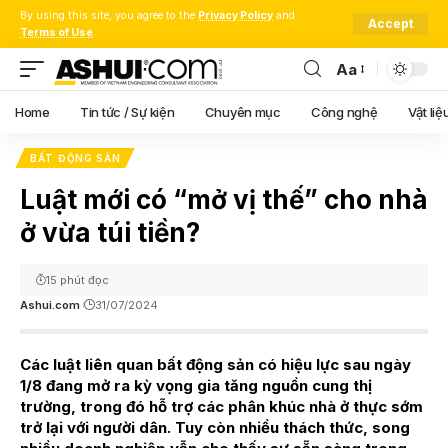
By using this site, you agree to the
Privacy Policy
and
Accept
Terms of Use
.
Aa
Font
Resizer
Home
Tin tức / Sự kiện
Chuyên mục
Công nghệ
Vật liệ
BẤT ĐỘNG SẢN
Luật mới có “mở vị thế” cho nhà
ở vừa túi tiền?
15 phút đọc
Ashui.com
31/07/2024
Các luật liên quan bất động sản có hiệu lực sau ngày
1/8 đang mở ra kỳ vọng gia tăng nguồn cung thị
trường, trong đó hỗ trợ các phân khúc nhà ở thực sớm
trở lại với người dân. Tuy còn nhiều thách thức, song