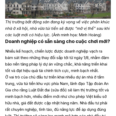
Thị trường bất động sản đang kỳ vọng về việc phân khúc
nhà ở xã hội, nhà vừa túi tiền sẽ được “mở vị thế” sau khi
các luật mới có hiệu lực.
(Ảnh minh họa: Minh Hoàng)
Doanh nghiệp có sẵn sàng cho cuộc chơi mới?
Nhiều kế hoạch, chiến lược được doanh nghiệp vạch ra
bám sát theo những thay đổi sắp tới từ ngày 1/8, nhằm đảm
bảo nền tảng pháp lý dự án vững chắc, khả năng triển khai
tốt và đạt hiệu quả tài chính tích cực, minh bạch nhất.
Ở vai trò của chủ đầu tư triển khai nhiều dự án nhà ở tầm
trung, vừa túi tiền khu vực phía Nam, lãnh đạo Tập đoàn An
Gia cho rằng Luật Đất đai (sửa đổi) sẽ làm thị trường tốt và
minh bạch hơn, nhiều điểm mới như cho phép Việt kiều sở
hữu nhà, giá đất được cập nhật hàng năm. Nhà đầu tư phải
rất chuyên nghiệp, tỉnh táo, đủ năng lực để áp dụng đúng
luật. Thị trường sẽ sàng lọc mạnh mẽ hơn các nhà đầu tư,