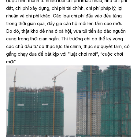
được hình thành từ nhiều loại chi phí khác nhau, như chi phí
đất, chi phí xây dựng, chi phí tài chính, chi phí pháp lý, lợi
nhuận và chi phí khác. Các loại chi phí đầu vào đều tăng
trong thời gian qua, đẩy giá căn hộ mới lên tầm cao mới.
Do đó, thật khó để nhà ở xã hội, vừa túi tiền áp đảo nguồn
cung trong thời gian ngắn. Thị trường chỉ có thể kỳ vọng
các chủ đầu tư có thực lực tài chính, thực sự quyết tâm, cố
gắng chạy đua để bắt kịp với “luật chơi mới”, “cuộc chơi
mới”.