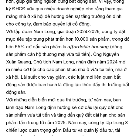
hơn, giúp gia tăng nguồn cung bất động sản. Vì vậy, trong
kỳ ĐHCĐ vừa qua nhiều doanh nghiệp cho rằng tham gia
mảng nhà ở xã hội để hướng đến sự tăng trưởng ổn định
cho công ty, đảm bảo quyền lợi cổ đông.
Với tập đoàn Nam Long, giai đoạn 2024-2026, công ty đặt
mục tiêu tập trung phát triển hơn 10.000 sản phẩm, trong đó
hơn 65% cơ cấu sản phẩm là
affordable housing
(dòng
sản phẩm căn hộ thương mại vừa túi tiền). Ông Nguyễn
Xuân Quang, Chủ tịch Nam Long, nhận định năm 2024 mở
ra nhiều cơ hội cho các phân khúc nhà ở vừa túi tiền, nhà ở
xã hội. Lãi suất cho vay giảm, các luật mới liên quan bất
động sản được ban hành là động lực thúc đẩy thị trường bất
động sản.
Với những diễn biến mới của thị trường, từ năm nay, ban
lãnh đạo Nam Long định hướng sẽ cơ cấu lại quỹ đất cho
sản phẩm vừa túi tiền và tăng dần quỹ đất dài hạn cho sản
phẩm tầm trung từ năm 2025. Năm nay, công ty tập trung 3
chiến lược quan trọng gồm Đầu tư và quản lý đầu tư, tài