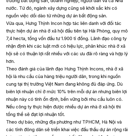
trường bất động sản, doanh nghiệp, người dân và cả Nhà
nước. Từ đó, ngành xây dựng cũng sẽ khởi sắc khi có
nguồn việc dồi dào từ những dự án bất động sản.
Vừa qua, Hưng Thịnh Incon hợp tác liên danh với đối tác
thực hiện dự án nhà ở xã hội đầu tiên tại Hải Phòng, quy mô
7,4 hecta, tổng vốn đầu tư 1.900 tỉ đồng. Lãnh đạo công ty
nhận định khi các luật mới có hiệu lực, phân khúc nhà ở xã
hội sẽ có thuận lợi rất nhiều với các ưu đãi rõ ràng và hợp lý
hơn.
Theo đánh giá của lãnh đạo Hưng Thịnh Incons, nhà ở xã
hội là nhu cầu của hàng triệu người dân, trong khi nguồn
cung tại thị trường Việt Nam đang không đủ đáp ứng. Dù
biên lợi nhuận chỉ ở mức 10% trên mỗi dự án nhưng biên lợi
nhuận này có tính ổn định, bền vững bởi nhu cầu luôn có.
Nếu công ty thực hiện được nhiều dự án nhà ở xã hội thì
tổng thể sẽ đạt lợi nhuận tốt.
Theo dự báo, những địa phương như TPHCM, Hà Nội và
các tỉnh đông dân sẽ triển khai việc đấu thầu dự án rộng rãi