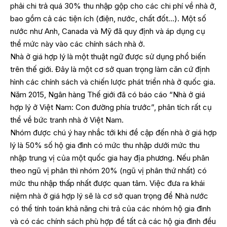
phải chi trả quá 30% thu nhập gộp cho các chi phí về nhà ở,
bao gồm cả các tiện ích (điện, nước, chất đốt…). Một số
nước như Anh, Canada và Mỹ đã quy định và áp dụng cụ
thể mức này vào các chính sách nhà ở.
Nhà ở giá hợp lý là một thuật ngữ được sử dụng phổ biến
trên thế giới. Đây là một cơ sở quan trọng làm căn cứ định
hình các chính sách và chiến lược phát triển nhà ở quốc gia.
Năm 2015, Ngân hàng Thế giới đã có báo cáo “Nhà ở giá
hợp lý ở Việt Nam: Con đường phía trước”, phân tích rất cụ
thể về bức tranh nhà ở Việt Nam.
Nhóm được chú ý hay nhắc tới khi đề cập đến nhà ở giá hợp
lý là 50% số hộ gia đình có mức thu nhập dưới mức thu
nhập trung vị của một quốc gia hay địa phương. Nếu phân
theo ngũ vị phân thì nhóm 20% (ngũ vị phân thứ nhất) có
mức thu nhập thấp nhất được quan tâm. Việc đưa ra khái
niệm nhà ở giá hợp lý sẽ là cơ sở quan trọng để Nhà nước
có thể tính toán khả năng chi trả của các nhóm hộ gia đình
và có các chính sách phù hợp để tất cả các hộ gia đình đều