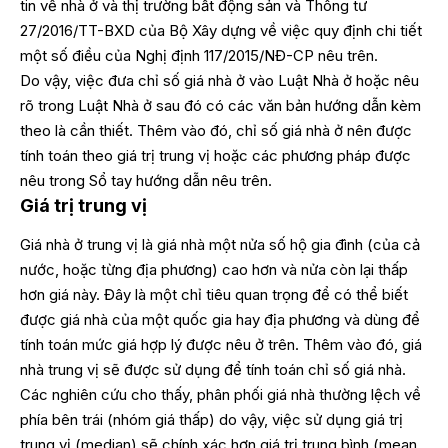
tin về nhà ở và thị trường bất động sản và Thông tư
27/2016/TT-BXD của Bộ Xây dựng về việc quy định chi tiết
một số điều của Nghị định 117/2015/NĐ-CP nêu trên.
Do vậy, việc đưa chỉ số giá nhà ở vào Luật Nhà ở hoặc nêu
rõ trong Luật Nhà ở sau đó có các văn bản hướng dẫn kèm
theo là cần thiết. Thêm vào đó, chỉ số giá nhà ở nên được
tính toán theo giá trị trung vị hoặc các phương pháp được
nêu trong Sổ tay hướng dẫn nêu trên.
Giá trị trung vị
Giá nhà ở trung vị là giá nhà một nửa số hộ gia đình (của cả
nước, hoặc từng địa phương) cao hơn và nửa còn lại thấp
hơn giá này. Đây là một chỉ tiêu quan trọng để có thể biết
được giá nhà của một quốc gia hay địa phương và dùng để
tính toán mức giá hợp lý được nêu ở trên. Thêm vào đó, giá
nhà trung vị sẽ được sử dụng để tính toán chỉ số giá nhà.
Các nghiên cứu cho thấy, phân phối giá nhà thường lệch về
phía bên trái (nhóm giá thấp) do vậy, việc sử dụng giá trị
trung vị (median) sẽ chính xác hơn giá trị trung bình (mean