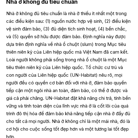
Nhà ở không đủ tiêu chuẩn
Nhà ở không đủ tiêu chuẩn là nhà ở thiếu ít nhất một trong
các điều kiện sau: (1) nguồn nước hợp vệ sinh, (2) điều kiện
vệ sinh đảm bảo, (3) đủ diện tích sinh hoạt, (4) bền chắc,
và (5) quyền sở hữu được đảm bảo. Định nghĩa này được
dựa trên định nghĩa về nhà ổ chuột (slum) trong Mục tiêu
thiên niên kỷ của Liên hiệp quốc mà Việt Nam đã cam kết.
Loài người không phải sống trong nhà ổ chuột là một Mục
tiêu thiên niên kỷ của Liên hiệp quốc. Tổ chức cư trú và
con người của Liên hiệp quốc (UN-Habitat) nêu rõ, mọi
người đều có quyền cơ bản đối với nhà ở, đảm bảo quyền
tiếp cận một ngôi nhà an toàn, đảm bảo, có thể ở được và
giá cả phải chăng. UN-Habitat đặt khả năng chi trả, tính bền
vững và tính toàn diện của lĩnh vực nhà ở là cốt lõi của quá
trình đô thị hóa để đảm bảo khả năng tiếp cận nhà ở đầy đủ
cho tất cả mọi người. Nhà ở không chỉ là một mái nhà, đó là
cơ hội cho cuộc sống tốt đẹp hơn và một tương lai tốt đẹp
hơn.