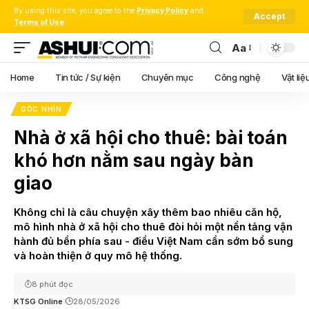
By using this site, you agree to the
Privacy Policy
and
Accept
Terms of Use
.
Aa
Font
Resizer
Home
Tin tức / Sự kiện
Chuyên mục
Công nghệ
Vật liệ
GÓC NHÌN
Nhà ở xã hội cho thuê: bài toán
khó hơn nằm sau ngày bàn
giao
Không chỉ là câu chuyện xây thêm bao nhiêu căn hộ,
mô hình nhà ở xã hội cho thuê đòi hỏi một nền tảng vận
hành đủ bền phía sau - điều Việt Nam cần sớm bổ sung
và hoàn thiện ở quy mô hệ thống.
8 phút đọc
KTSG Online
28/05/2026