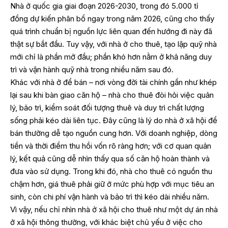
Nhà ở quốc gia giai đoạn 2026-2030, trong đó 5.000 tỉ
đồng dự kiến phân bổ ngay trong năm 2026, cũng cho thấy
quá trình chuẩn bị nguồn lực liên quan đến hướng đi này đã
thật sự bắt đầu. Tuy vậy, với nhà ở cho thuê, tạo lập quỹ nhà
mới chỉ là phần mở đầu; phần khó hơn nằm ở khả năng duy
trì và vận hành quỹ nhà trong nhiều năm sau đó.
Khác với nhà ở để bán – nơi vòng đời tài chính gần như khép
lại sau khi bàn giao căn hộ – nhà cho thuê đòi hỏi việc quản
lý, bảo trì, kiểm soát đối tượng thuê và duy trì chất lượng
sống phải kéo dài liên tục. Đây cũng là lý do nhà ở xã hội để
bán thường dễ tạo nguồn cung hơn. Với doanh nghiệp, dòng
tiền và thời điểm thu hồi vốn rõ ràng hơn; với cơ quan quản
lý, kết quả cũng dễ nhìn thấy qua số căn hộ hoàn thành và
đưa vào sử dụng. Trong khi đó, nhà cho thuê có nguồn thu
chậm hơn, giá thuê phải giữ ở mức phù hợp với mục tiêu an
sinh, còn chi phí vận hành và bảo trì thì kéo dài nhiều năm.
Vì vậy, nếu chỉ nhìn nhà ở xã hội cho thuê như một dự án nhà
ở xã hội thông thường, với khác biệt chủ yếu ở việc cho