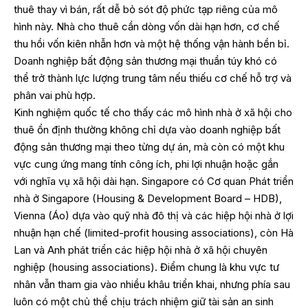
thuê thay vì bán, rất dễ bỏ sót độ phức tạp riêng của mô
hình này. Nhà cho thuê cần dòng vốn dài hạn hơn, cơ chế
thu hồi vốn kiên nhẫn hơn và một hệ thống vận hành bền bỉ.
Doanh nghiệp bất động sản thương mại thuần túy khó có
thể trở thành lực lượng trung tâm nếu thiếu cơ chế hỗ trợ và
phân vai phù hợp.
Kinh nghiệm quốc tế cho thấy các mô hình nhà ở xã hội cho
thuê ổn định thường không chỉ dựa vào doanh nghiệp bất
động sản thương mại theo từng dự án, mà còn có một khu
vực cung ứng mang tính công ích, phi lợi nhuận hoặc gắn
với nghĩa vụ xã hội dài hạn. Singapore có Cơ quan Phát triển
nhà ở Singapore (Housing & Development Board – HDB),
Vienna (Áo) dựa vào quỹ nhà đô thị và các hiệp hội nhà ở lợi
nhuận hạn chế (limited-profit housing associations), còn Hà
Lan và Anh phát triển các hiệp hội nhà ở xã hội chuyên
nghiệp (housing associations). Điểm chung là khu vực tư
nhân vẫn tham gia vào nhiều khâu triển khai, nhưng phía sau
luôn có một chủ thể chịu trách nhiệm giữ tài sản an sinh