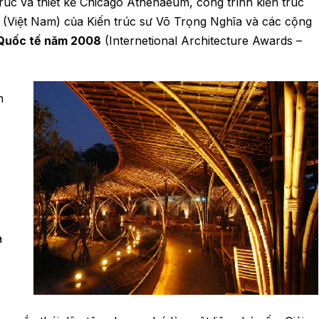
rúc và thiết kế Chicago Athenaeum, công trình kiến trúc
 (Việt Nam) của Kiến trúc sư Võ Trọng Nghĩa và các cộng
 Quốc tế năm 2008
(Internetional Architecture Awards –
n
a