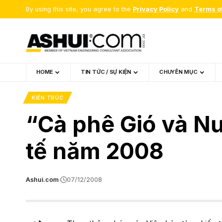
By using this site, you agree to the
Privacy Policy
and
Terms o
HOME
TIN TỨC / SỰ KIỆN
CHUYÊN MỤC
KIẾN TRÚC
“Cà phê Gió và Nư
tế năm 2008
Ashui.com
07/12/2008