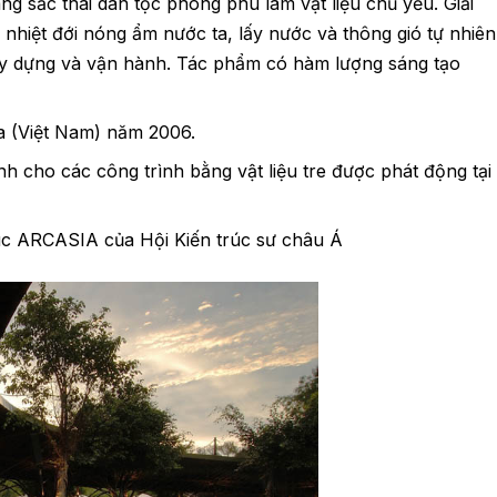
ang sắc thái dân tộc phong phú làm vật liệu chủ yếu. Giải
 nhiệt đới nóng ẩm nước ta, lấy nước và thông gió tự nhiên
xây dựng và vận hành. Tác phẩm có hàm lượng sáng tạo
ia (Việt Nam) năm 2006.
nh cho các công trình bằng vật liệu tre được phát động tại
úc ARCASIA của Hội Kiến trúc sư châu Á