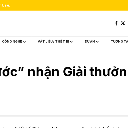
f Use
.
CÔNG NGHỆ
VẬT LIỆU / THIẾT BỊ
DỰ ÁN
TƯƠNG T
ớc” nhận Giải thưởn