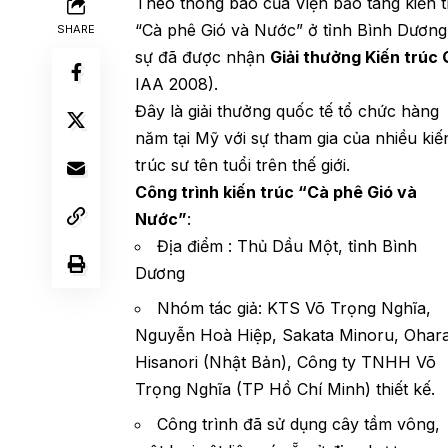
Theo thông báo của Viện bảo tàng kiến t
“Cà phê Gió và Nước” ở tỉnh Bình Dương
SHARE
sự đã được nhận
Giải thưởng Kiến trúc
IAA 2008).
Đây là giải thưởng quốc tế tổ chức hàng
năm tại Mỹ với sự tham gia của nhiều kiế
trúc sư tên tuổi trên thế giới.
Công trình kiến trúc “Cà phê Gió và
Nước”
:
Địa điểm : Thủ Dầu Một, tỉnh Bình
Dương
Nhóm tác giả: KTS Võ Trọng Nghĩa,
Nguyễn Hoà Hiệp, Sakata Minoru, Ohar
Hisanori (Nhật Bản), Công ty TNHH Võ
Trọng Nghĩa (TP Hồ Chí Minh) thiết kế.
Công trình đã sử dụng cây tầm vông,