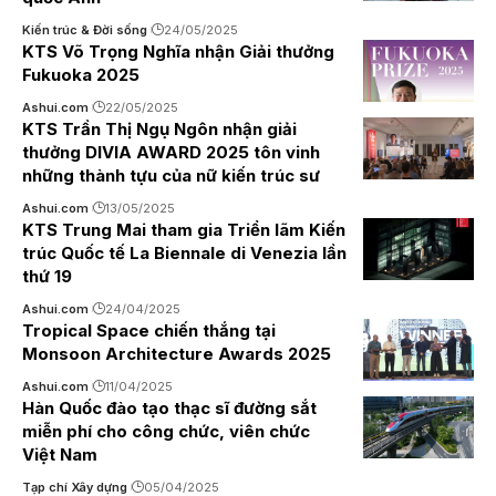
Kiến trúc & Đời sống
24/05/2025
KTS Võ Trọng Nghĩa nhận Giải thưởng
Fukuoka 2025
Ashui.com
22/05/2025
KTS Trần Thị Ngụ Ngôn nhận giải
thưởng DIVIA AWARD 2025 tôn vinh
những thành tựu của nữ kiến trúc sư
Ashui.com
13/05/2025
KTS Trung Mai tham gia Triển lãm Kiến
trúc Quốc tế La Biennale di Venezia lần
thứ 19
Ashui.com
24/04/2025
Tropical Space chiến thắng tại
Monsoon Architecture Awards 2025
Ashui.com
11/04/2025
Hàn Quốc đào tạo thạc sĩ đường sắt
miễn phí cho công chức, viên chức
Việt Nam
Tạp chí Xây dựng
05/04/2025