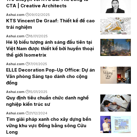
CTA | Creative Architects
Ashui.com
09/02/2025
KTS Vincent De Graaf: Thiết kế đề cao
trải nghiệm
Ashui.com
18/01/2025
Hé lộ biểu tượng ánh sáng đầu tiên tại
Việt Nam được thiết kế bởi huyền thoại
thế giới Isometrix
Ashui.com
17/01/2025
ELLE Decoration Pop-Up Office: Dự án
Văn phòng Sáng tạo dành cho cộng
đồng
Ashui.com
15/01/2025
Quy định tiêu chuẩn chức danh nghề
nghiệp kiến trúc sư
Ashui.com
21/12/2024
Tìm giải pháp xanh cho xây dựng bền
vững khu vực Đồng bằng sông Cửu
Long