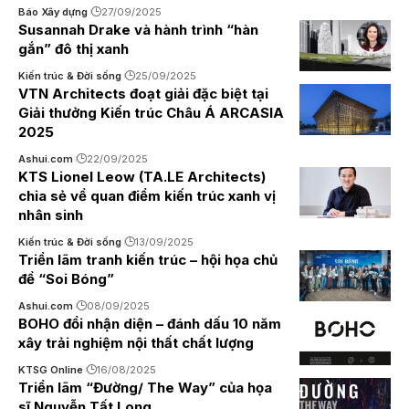
Báo Xây dựng
27/09/2025
Susannah Drake và hành trình “hàn
gắn” đô thị xanh
Kiến trúc & Đời sống
25/09/2025
VTN Architects đoạt giải đặc biệt tại
Giải thưởng Kiến trúc Châu Á ARCASIA
2025
Ashui.com
22/09/2025
KTS Lionel Leow (TA.LE Architects)
chia sẻ về quan điểm kiến trúc xanh vị
nhân sinh
Kiến trúc & Đời sống
13/09/2025
Triển lãm tranh kiến trúc – hội họa chủ
đề “Soi Bóng”
Ashui.com
08/09/2025
BOHO đổi nhận diện – đánh dấu 10 năm
xây trải nghiệm nội thất chất lượng
KTSG Online
16/08/2025
Triển lãm “Đường/ The Way” của họa
sĩ Nguyễn Tất Long