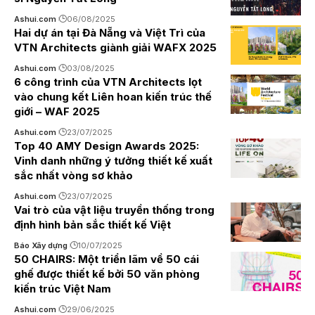
Ashui.com
06/08/2025
Hai dự án tại Đà Nẵng và Việt Trì của
VTN Architects giành giải WAFX 2025
Ashui.com
03/08/2025
6 công trình của VTN Architects lọt
vào chung kết Liên hoan kiến trúc thế
giới – WAF 2025
Ashui.com
23/07/2025
Top 40 AMY Design Awards 2025:
Vinh danh những ý tưởng thiết kế xuất
sắc nhất vòng sơ khảo
Ashui.com
23/07/2025
Vai trò của vật liệu truyền thống trong
định hình bản sắc thiết kế Việt
Báo Xây dựng
10/07/2025
50 CHAIRS: Một triển lãm về 50 cái
ghế được thiết kế bởi 50 văn phòng
kiến trúc Việt Nam
Ashui.com
29/06/2025