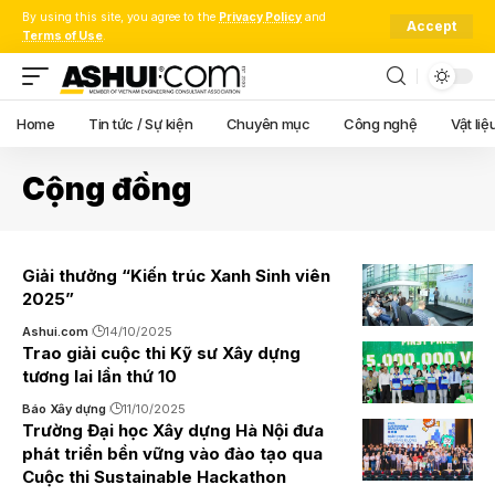
By using this site, you agree to the
Privacy Policy
and
Accept
Terms of Use
.
Home
Tin tức / Sự kiện
Chuyên mục
Công nghệ
Vật liệ
Cộng đồng
Giải thưởng “Kiến trúc Xanh Sinh viên
2025”
Ashui.com
14/10/2025
Trao giải cuộc thi Kỹ sư Xây dựng
tương lai lần thứ 10
Báo Xây dựng
11/10/2025
Trường Đại học Xây dựng Hà Nội đưa
phát triển bền vững vào đào tạo qua
Cuộc thi Sustainable Hackathon