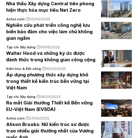
Nhà thầu Xây dựng Central tiên phong
hiện thực hóa mục tiêu Net Zero
Ashui.com
20/06/2025
Nghiên cứu phát triển công nghệ lưu
biến bảo đảm cho việc làm chủ không
gian ngầm
Tạp chí Xây dựng
01/06/2025
Walter Hood và những ký ức được
đánh thức trong không gian công cộng
Kiến trúc & Đời sống
30/05/2025
Áp dụng phương thức xây dựng khô
trong thiết kế kiến trúc bền vững tại
Việt Nam
Tạp chí Xây dựng
28/05/2025
Ra mắt Giải thưởng Thiết kế Bền vững
EU-Việt Nam (EVSDA)
Ashui.com
27/05/2025
Alison Brooks: Nữ kiến trúc sư được
trao nhiều giải thưởng nhất của Vương
quốc Anh