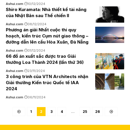
Ashui.com
10/12/2024
Shiro Kuramata: Nhà thiết kế tài năng
của Nhật Bản sau Thế chiến II
Ashui.com
08/12/2024
Phương án giải Nhất cuộc thi quy
hoạch, kiến trúc Cụm nút giao thông –
đường dẫn lên cầu Hòa Xuân, Đà Nẵng
Ashui.com
01/12/2024
66 đồ án xuất sắc được trao Giải
thưởng Loa Thành 2024 (lần thứ 36)
Ashui.com
23/11/2024
3 công trình của VTN Architects nhận
Giải thưởng Kiến trúc Quốc tế IAA
2024
Ashui.com
06/11/2024
1
2
3
4
…
25
26