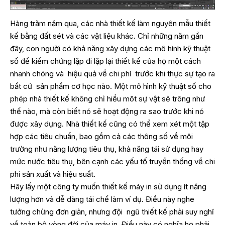
Hàng trăm năm qua, các nhà thiết kế làm nguyên mẫu thiết
kế bằng đất sét và các vật liệu khác. Chỉ những năm gần
đây, con người có khả năng xây dựng các mô hình kỹ thuật
số để kiểm chứng lặp đi lặp lại thiết kế của họ một cách
nhanh chóng và hiệu quả về chi phí trước khi thực sự tạo ra
bất cứ sản phẩm cơ học nào. Một mô hình kỹ thuật số cho
phép nhà thiết kế không chỉ hiểu môt sự vật sẽ trông như
thế nào, mà còn biết nó sẽ hoạt động ra sao trước khi nó
được xây dựng. Nhà thiết kế cũng có thể xem xét một tập
hợp các tiêu chuẩn, bao gồm cả các thông số về môi
trường như năng lượng tiêu thụ, khả năng tái sử dụng hay
mức nước tiêu thụ, bên cạnh các yếu tố truyền thống về chi
phí sản xuất và hiệu suất.
Hãy lấy một công ty muốn thiết kế máy in sử dụng ít năng
lượng hơn và dễ dàng tái chế làm ví dụ. Điều này nghe
tưởng chừng đơn giản, nhưng đội ngũ thiết kế phải suy nghĩ
về toàn bộ vòng đời của máy in. Điều này có nghĩa họ phải