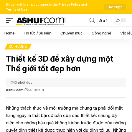
By using this site, you agree to the
Privacy Policy
and
Accept
Terms of Use
.
Aa
Font
Resizer
Home
Tin tức / Sự kiện
Chuyên mục
Công nghệ
Vật liệ
XU HƯỚNG
Thiết kế 3D để xây dựng một
Thế giới tốt đẹp hơn
10 phút đọc
Ashui.com
13/10/2011
Những thách thức về môi trường mà chúng ta phải đối mặt
hàng ngày là thất bại cơ bản của các thiết kế: chúng đại
diện cho những hậu quả không lường trước được của những
quyết định thiết kế được thực hiện với dự định tối ưu. Những