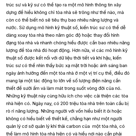
trúc sư và kỹ sư có thể tạo ra một mô hình thông tin xây
dựng để hiểu không chỉ tòa nhà sẽ trông như thế nào, mà
còn có thể biết nó sẽ tiêu thụ bao nhiêu năng lượng và
nước. Sử dụng mô hình kỹ thuật số, kiến trúc sư có thể dễ
dàng xoay tòa nhà theo năm góc độ hoặc thay đổi hình
đạng tòa nhà và nhanh chóng hiểu được cần bao nhiêu năng
lượng để tòa nhà đó hoạt động. Hơn nữa, vì các mô hình kỹ
thuật số được kết nối với dữ liệu thời tiết và khí hậu, kiến
trúc sư có thể nhìn thấy bức xạ mặt trời hoặc ánh sáng ban
ngày ảnh hưởng đến một tòa nhà ở một vị trí cụ thể, điều đó
mang lại một tác động to lớn về số lượng điện năng cần
thiết để sưởi ấm và làm mát trong suốt vòng đời của nó.
Những kỹ thuật này cùng hữu ích cho việc cải thiện các tòa
nhà hiện có. Ngày nay, có 200 triệu tòa nhà trên toàn cầu bị
rò rỉ năng lượng. Những người với vốn hiểu biết ít ỏi hoặc
không có hiểu biết về thiết kế, chẳng hạn như một người
quản lý cơ sở quản lý khí thải carbon của một tòa nhà, có
thể làm mô hình tòa nhà hiện có và hiểu nơi nào cần phải