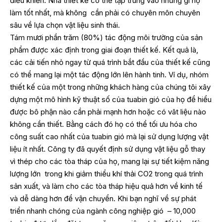
điều khiển. Nhà thiết kế có thể tập trung vào những gì họ
làm tốt nhất, mà không cần phải có chuyên môn chuyên
sâu về lựa chọn vật liệu sinh thái.
Tám mươi phần trăm (80%) tác động môi trường của sản
phẩm được xác định trong giai đoạn thiết kế. Kết quả là,
các cải tiến nhỏ ngay từ quá trình bắt đầu của thiết kế cũng
có thể mang lại một tác động lớn lên hành tinh. Ví dụ, nhóm
thiết kế của một trong những khách hàng của chúng tôi xây
dựng một mô hình kỹ thuật số của tuabin gió của họ để hiểu
được bô phận nào cần phải mạnh hơn hoặc có vât liệu nào
không cần thiết. Bằng cách đó họ có thể tối ưu hóa cho
công suất cao nhất của tuabin gió mà lại sử dụng lượng vật
liệu ít nhất. Công ty đã quyết định sử dụng vật liệu gỗ thay
vì thép cho các tòa tháp của họ, mang lại sự tiết kiệm năng
lượng lớn trong khi giảm thiểu khí thải CO2 trong quá trình
sản xuất, và làm cho các tòa tháp hiệu quả hơn về kinh tế
và dễ dàng hơn để vận chuyển. Khi bạn nghĩ về sự phát
triển nhanh chóng của ngành công nghiệp gió – 10,000