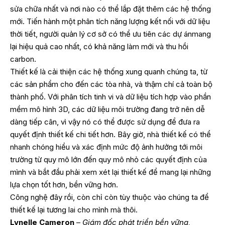
sửa chữa nhất và nơi nào có thể lắp đặt thêm các hệ thống
mới. Tiến hành một phân tích năng lượng kết nối với dữ liệu
thời tiết, người quản lý cơ sở có thể ưu tiên các dự ánmang
lại hiệu quả cao nhất, có khả năng làm mới và thu hồi
carbon.
Thiết kế là cải thiện các hệ thống xung quanh chúng ta, từ
các sản phẩm cho đến các tòa nhà, và thậm chí cả toàn bộ
thành phố. Với phân tích tinh vi và dữ liệu tích hợp vào phần
mềm mô hình 3D, các dữ liệu môi trường đang trở nên dễ
dàng tiếp cân, vì vậy nó có thể được sử dụng để đưa ra
quyết định thiết kế chi tiết hơn. Bây giờ, nhà thiết kế có thể
nhanh chóng hiểu và xác định mức độ ảnh hưởng tới môi
trường từ quy mô lớn đến quy mô nhỏ các quyết định của
mình và bắt đầu phải xem xét lại thiết kế để mang lại những
lựa chọn tốt hơn, bền vững hơn.
Công nghệ đây rồi, còn chỉ còn tùy thuộc vào chúng ta để
thiết kế lại tương lai cho mình mà thôi.
Lynelle Cameron
–
Giám đốc phát triển bền vững,