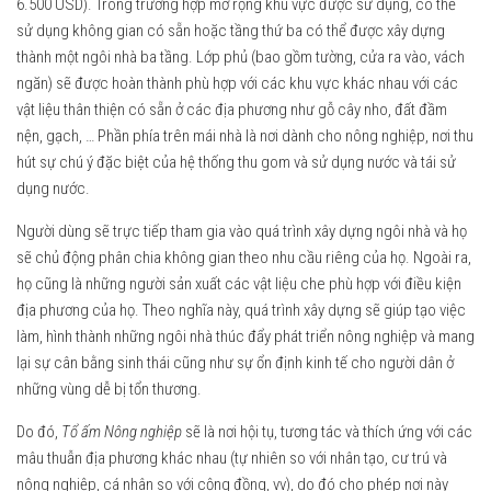
6.500 USD). Trong trường hợp mở rộng khu vực được sử dụng, có thể
sử dụng không gian có sẵn hoặc tầng thứ ba có thể được xây dựng
thành một ngôi nhà ba tầng. Lớp phủ (bao gồm tường, cửa ra vào, vách
ngăn) sẽ được hoàn thành phù hợp với các khu vực khác nhau với các
vật liệu thân thiện có sẵn ở các địa phương như gỗ cây nho, đất đầm
nện, gạch, … Phần phía trên mái nhà là nơi dành cho nông nghiệp, nơi thu
hút sự chú ý đặc biệt của hệ thống thu gom và sử dụng nước và tái sử
dụng nước.
Người dùng sẽ trực tiếp tham gia vào quá trình xây dựng ngôi nhà và họ
sẽ chủ động phân chia không gian theo nhu cầu riêng của họ. Ngoài ra,
họ cũng là những người sản xuất các vật liệu che phù hợp với điều kiện
địa phương của họ. Theo nghĩa này, quá trình xây dựng sẽ giúp tạo việc
làm, hình thành những ngôi nhà thúc đẩy phát triển nông nghiệp và mang
lại sự cân bằng sinh thái cũng như sự ổn định kinh tế cho người dân ở
những vùng dễ bị tổn thương.
Do đó,
Tổ ấm Nông nghiệp
sẽ là nơi hội tụ, tương tác và thích ứng với các
mâu thuẫn địa phương khác nhau (tự nhiên so với nhân tạo, cư trú và
nông nghiệp, cá nhân so với cộng đồng, vv), do đó cho phép nơi này