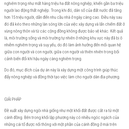
nghiêm trọng như mất hàng triệu ha đất nông nghiệp, khiến gần ba triệu
người lao động thất nghiệp. Trong khi đó, dân số của đất nước đã tăng
AgriNesture02
AgriNesture06
AgriNesture13
AgriNesture15
AgriNesture17
AgriNesture21
AgriNesture27
AgriNesture28
AgriNesture29
AgriNesture31
AgriNesture32
AgriNesture33
AgriNesture37
AgriNesture38
Model
Model
Model
hơn 15 triệu người, dẫn đến nhu cầu nhà ở ngày càng cao. Điều này sau
đó đã kéo theo những làn sóng lớn của việc xây dựng và lấn chiếm đất ở
vùng nông thôn và từ các cộng đồng không được bảo vệ khác. Kết quả
là, môi trường sống và môi trường tự nhiên ở những khu vực này đã bị ô
nhiễm nghiêm trọng và suy yếu, do đó làm ảnh hưởng đến mối quan hệ
giữa con người và con người; giữa con người và thiên nhiên trong bối
cảnh biến đổi khí hậu ngày càng nghiêm trọng.
Do đó, mục đích của dự án này là xây dựng một công trình giúp thúc
đẩy nông nghiệp và đồng thời tạo việc làm cho người dân địa phương.
GIẢI PHÁP
Đề xuất xây dựng ngôi nhà giống như một khối đất được cắt ra từ một
cánh đồng. Bên trong khối lập phương này có nhiều ngóc ngách của
những cái tổ được nối thông với một phần của cánh đồng ở mái trên