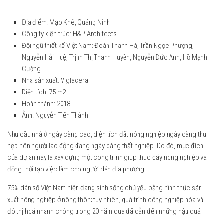
AgriNesture01
2023
2022
Địa điểm: Mạo Khê, Quảng Ninh
Công ty kiến trúc: H&P Architects
2021
Đội ngũ thiết kế Việt Nam: Đoàn Thanh Hà, Trần Ngọc Phượng,
2020
Nguyễn Hải Huệ, Trịnh Thị Thanh Huyền, Nguyễn Đức Anh, Hồ Mạnh
Cường
2019
Nhà sản xuất: Viglacera
2018
Diện tích: 75 m2
2017
Hoàn thành: 2018
Ảnh: Nguyễn Tiến Thành
2016
2015
Nhu cầu nhà ở ngày càng cao, diện tích đất nông nghiệp ngày càng thu
hẹp nên người lao động đang ngày càng thất nghiệp. Do đó, mục đích
2014
của dự án này là xây dựng một công trình giúp thúc đẩy nông nghiệp và
2013
đồng thời tạo việc làm cho người dân địa phương.
2012
75% dân số Việt Nam hiện đang sinh sống chủ yếu bằng hình thức sản
Ashui Awards Tour
xuất nông nghiệp ở nông thôn; tuy nhiên, quá trình công nghiệp hóa và
đô thị hoá nhanh chóng trong 20 năm qua đã dẫn đến những hậu quả
Liên hệ