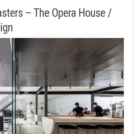
sters – The Opera House /
ign