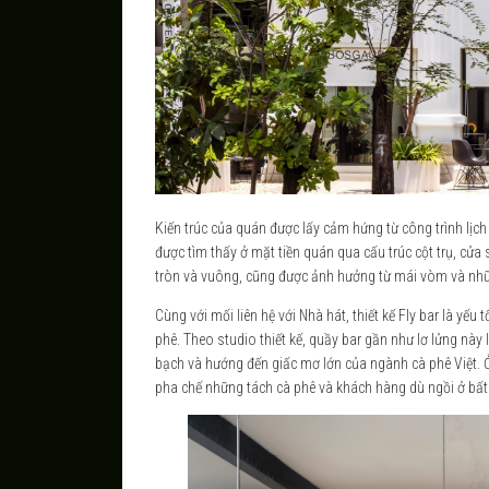
Kiến trúc của quán được lấy cảm hứng từ công trình lịc
được tìm thấy ở mặt tiền quán qua cấu trúc cột trụ, cửa
tròn và vuông, cũng được ảnh hưởng từ mái vòm và nhữ
Cùng với mối liên hệ với Nhà hát, thiết kế Fly bar là yế
phê. Theo studio thiết kế, quầy bar gần như lơ lửng này
bạch và hướng đến giấc mơ lớn của ngành cà phê Việt. Ở 
pha chế những tách cà phê và khách hàng dù ngồi ở bất 