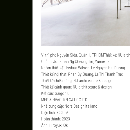
Vị trí: phố Nguyễn Siêu, Quận 1, TPHCMThiết kế: NU arch
Chủ trì: Jonathan Ng Cheong Tin, Yumie Le
Nhóm thiết kế: Joshua Wilson, Le Nguyen Hai Duong
Thiết kế nội thất: Phan Sy Quang, Le Thi Thanh Truc
Thiết kế chiếu sáng: NU architecture & design
Thiết kế cảnh quan: NU architecture & design
Kết cấu: SaigonIC
MEP & HVAC: KN C&T CO.LTD
Nhà cung cấp: Nora Design Italiano
Diện tích: 300 m²
Hoàn thành: 2023
Ảnh: Hiroyuki Oki