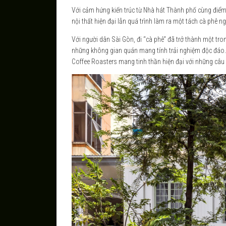
Với cảm hứng kiến trúc từ Nhà hát Thành phố cùng điểm 
nội thất hiện đại lẫn quá trình làm ra một tách cà phê n
Với người dân Sài Gòn, đi “cà phê” đã trở thành một tr
những không gian quán mang tính trải nghiệm độc đáo.
Coffee Roasters mang tinh thần hiện đại với những câu