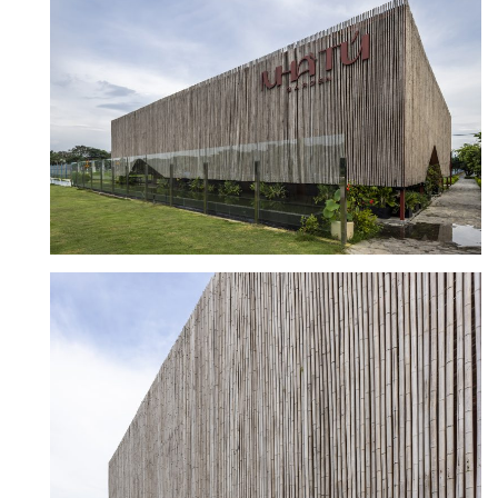
2023
2022
2021
2020
2019
2018
2017
2016
2015
2014
2013
2012
Ashui Awards Tour
Liên hệ