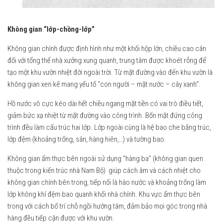
Không gian “lớp-chồng-lớp”
Không gian chính được định hình như một khối hộp lớn, chiều cao cân
đối với tổng thể nhà xưởng xung quanh, trung tâm được khoét rỗng để
tạo một khu vườn nhiệt đới ngoài trời. Từ mặt đường vào đến khu vườn là
không gian xen kẽ mang yếu tố “con người – mặt nước – cây xanh”.
Hồ nước vô cực kéo dài hết chiều ngang mặt tiền có vai trò điều tiết,
giảm bức xạ nhiệt từ mặt đường vào công trình. Bốn mặt đứng công
trình đều làm cấu trúc hai lớp. Lớp ngoài cùng là hệ bao che bằng trúc,
lớp đệm (khoảng trống, sân, hàng hiên,…) và tường bao.
Không gian ẩm thực bên ngoài sử dụng “hàng ba” (không gian quen
thuộc trong kiến trúc nhà Nam Bộ) giúp cách âm và cách nhiệt cho
không gian chính bên trong, tiếp nối là hào nước và khoảng trống làm
lớp không khí đệm bao quanh khối nhà chính. Khu vực ẩm thực bên
trong với cách bố trí chỗ ngồi hướng tâm, đảm bảo mọi góc trong nhà
hàng đều tiếp cận được với khu vườn.