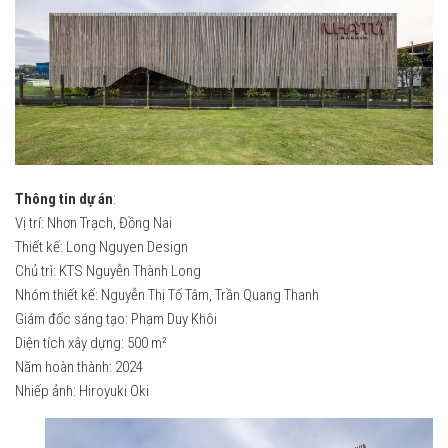
2020
2017
2019
2018
2018
2019
2017
2020
2016
2021
2015
Thông tin dự án
:
2022
Vị trí: Nhơn Trạch, Đồng Nai
2014
Thiết kế: Long Nguyen Design
2023
2013
Chủ trì: KTS Nguyễn Thành Long
2024
2012
Nhóm thiết kế: Nguyễn Thị Tố Tâm, Trần Quang Thanh
Giám đốc sáng tạo: Phạm Duy Khôi
2025
Truyền thông
Diện tích xây dựng: 500 m²
2026
Năm hoàn thành: 2024
Nhiếp ảnh: Hiroyuki Oki
2025
2024