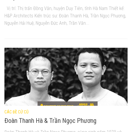
Vị trí: Thị trấn Đồng Văn, huyện Duy Tiên, tỉnh Hà Nam Thiết kế:
H&P Architects Kiến trúc sư: Đoàn Thanh Hà, Trần Ngọc Phương,
Nguyễn Hải Huệ, Nguyễn Đức Anh, Trần Văn...
CÁC ĐỀ CỬ CŨ
Đoàn Thanh Hà & Trần Ngọc Phương