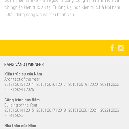
Đoàn Thanh Hà và Trần Ngọc Phương, cùng sinh năm 1979 và
tốt nghiệp Kiến trúc sư tại Trường Đại học Kiến trúc Hà Nội năm
2002; đồng sáng lập và điều hành văn...
BẢNG VÀNG | WINNERS
Kiến trúc sư của Năm
Architect of the Year
2012
|
2013
|
2014
|
2015
|
2016
|
2017
|
2018
|
2019
|
2020
|
2021
|
2022
|
2023
|
2024
|
2025
Công trình của Năm
Building of the Year
2013
|
2014
|
2015
|
2016
|
2017
|
2018
|
2019
|
2020
|
2021
|
2022
|
2023
|
2024
|
2025
Nhà thầu của Năm