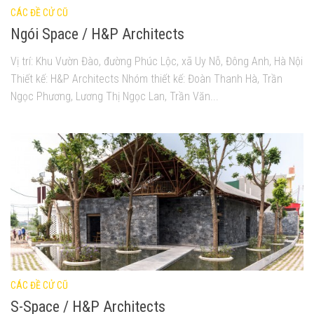
CÁC ĐỀ CỬ CŨ
Ngói Space / H&P Architects
Vị trí: Khu Vườn Đào, đường Phúc Lộc, xã Uy Nỗ, Đông Anh, Hà Nội
Thiết kế: H&P Architects Nhóm thiết kế: Đoàn Thanh Hà, Trần
Ngọc Phương, Lương Thị Ngọc Lan, Trần Văn...
CÁC ĐỀ CỬ CŨ
S-Space / H&P Architects