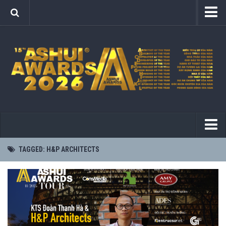
Ashui Awards
Quy chế
Hội đồng tuyển chọn
Lễ trao giải (2025)
Tổ chức – Tài trợ
Các hạng mục
Kết quả
2012
TAGGED:
H&P ARCHITECTS
2025
2013
2024
2014
2023
2015
2022
2016
2021