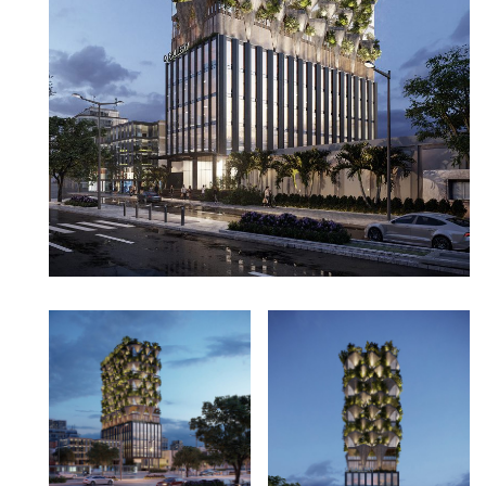
2023
2022
2021
2020
2019
2018
2017
2016
2015
2014
2013
2012
Ashui Awards Tour
Liên hệ