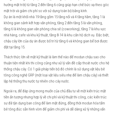
hướng mặt trời) từ tầng 2 đến tầng 6 cũng giúp hạn chế bức xạ theo góc
mặt trời và giảm chi phí so với sử dụng toàn bộ bằng kính.
Dự án là một khối nhà 19 tầng gồm 15 tầng nổi và 4 tầng hầm, tầng 1 là
không gian sảnh kết hợp văn phòng, tầng 2 đến tầng 5 là văn phòng,
tầng 6 là không gian văn phòng chia sẻ (coworking), tầng 7 là khu vực
nhà hàng, cafe và khu kỹ thuật, tầng 8-14 là khu căn hộ dịch vụ. Đặc biệt,
chậu cây lớn của dự án được bố trí từ tầng 6 và không gian bể bơi được
đặt tại tầng 15.
Thách thức lớn về mặt kỹ thuật là làm thế nào để modun chậu sao cho
thuận tiện nhất khi thi công cũng như xử lý vấn đề cấp thoát nước cho hệ
thống chậu cây. Có 1 giải pháp tiến bộ đó chính là sử dụng vật liệu bê
tông công nghệ GRP (một loại vật liệu siêu nhẹ để làm chậu cây) và thiết
lập hệ thống thu nước tự nhiên cho cây nước.
Ngoài ra, để đáp ứng mong muốn của chủ đầu tư về một kiến ​​trúc mặt
tiền ấn tượng nhưng hợp lý về chi phí và kỹ thuật thi công, các kiến ​​trúc
sư đã tận dụng ban công để làm mặt đứng, đồng thời modun hóa tấm
bê tông đúc sẵn hình vòm để giảm chi phí và dễ dàng xử lý những vấn