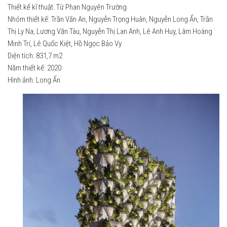
Thiết kế kĩ thuật: Từ Phan Nguyên Trường
2020
2017
Nhóm thiết kế: Trần Văn An, Nguyễn Trọng Huân, Nguyễn Long Ẩn, Trần
2019
Thị Ly Na, Lương Văn Tàu, Nguyễn Thị Lan Anh, Lê Anh Huy, Lâm Hoàng
2018
Minh Trí, Lê Quốc Kiệt, Hồ Ngọc Bảo Vy
2018
2019
Diện tích: 831,7 m2
2017
Năm thiết kế: 2020
2020
Hình ảnh: Long Ẩn
2016
2021
2015
2022
2014
2023
2013
2024
2012
2025
Truyền thông
2026
2025
2024