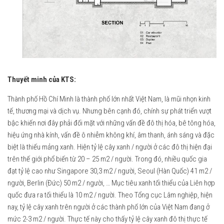
Thuyết minh của KTS:
Thành phố Hồ Chí Minh là thành phố lớn nhất Việt Nam, là mũi nhọn kinh
tế, thương mại và dịch vụ. Nhưng bên cạnh đó, chính sự phát triển vượt
bậc khiến nơi đây phải đối mặt với những vấn đề đô thị hóa, bê tông hóa,
hiệu ứng nhà kính, vấn đề ô nhiễm không khí, âm thanh, ánh sáng và đặc
biệt là thiếu mảng xanh. Hiện tỷ lệ cây xanh / người ở các đô thị hiện đại
trên thế giới phổ biến từ 20 – 25 m2 / người. Trong đó, nhiều quốc gia
đạt tỷ lệ cao như Singapore 30,3 m2 / người, Seoul (Hàn Quốc) 41 m2 /
người, Berlin (Đức) 50 m2 / người, … Mục tiêu xanh tối thiểu của Liên hợp
quốc đưa ra tối thiểu là 10 m2 / người. Theo Tổng cục Lâm nghiệp, hiện
nay, tỷ lệ cây xanh trên người ở các thành phố lớn của Việt Nam đang ở
mức 2-3 m2 / người. Thực tế này cho thấy tỷ lệ cây xanh đô thị thực tế