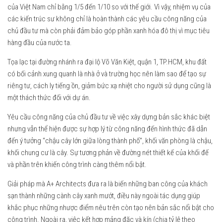
của Việt Nam chỉ bằng 1/5 đến 1/10 so với thế giới. Vì vậy, nhiệm vụ của
các kiến ​​trúc sư không chỉ là hoàn thành các yêu cầu công năng của
chủ đầu tư mà còn phải đảm bảo góp phần xanh hóa đô thị vì mục tiêu
hàng đầu của nước ta.
Tọa lạc tại đường nhánh ra đại lộ Võ Văn Kiệt, quận 1, TP.HCM, khu đất
có bối cảnh xung quanh là nhà ở và trường học nên làm sao để tạo sự
riêng tư, cách ly tiếng ồn, giảm bức xạ nhiệt cho người sử dụng cũng là
một thách thức đối với dự án.
Yêu cầu công năng của chủ đầu tư về việc xây dựng bản sắc khác biệt
nhưng vẫn thể hiện được sự hợp lý từ công năng đến hình thức đã dẫn
đến ý tưởng “chậu cây lớn giữa lòng thành phố”, khối văn phòng là chậu,
khối chung cư là cây. Sự tương phản về đường nét thiết kế của khối đế
và phần trên khiến công trình càng thêm nổi bật.
Giải pháp mà A+ Architects đưa ra là biến những ban công của khách
sạn thành những cành cây xanh mướt, điều này ngoài tác dụng giúp
khắc phục những nhược điểm nêu trên còn tạo nên bản sắc nổi bật cho
công trình. Ngoài ra, việc kết hợp mảng đặc và kín (chia tỷ lệ theo