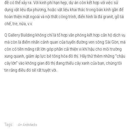
đề có thể xảy ra. Với kinh phí hạn hẹp, dự án còn kết hợp với việc sử
dụng vật liệu địa phương, hoặc vật liệu khai thác trong bán kính gần để
hoàn thiện mặt ngoài và nội thất công trình, điển hình là đá granit, gỗ tái
chế, tre, nứa, v.v.
Q Gallery Building không chỉ là tổ hợp văn phòng kết hợp căn hộ dịch vụ
mà còn là điểm nhấn cảnh quan của tuyến đường ven sông Sài Gòn, mà
còn có tiền măng rất lớn góp phần cải thiện vi khí hậu cho môi trường
xung quanh, giảm áp lực bê tông hóa đô thị. Hãy thử thêm những “chậu
cây lớn” vào không gian đô thị đang thiếu cây xanh của bạn, chúng tôi
tin rằng điều đó sẽ rất tuyệt vời.
Tags:
A+ Architects